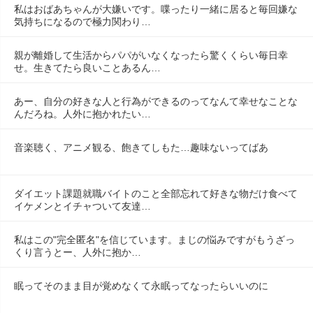
私はおばあちゃんが大嫌いです。喋ったり一緒に居ると毎回嫌な
気持ちになるので極力関わり…
親が離婚して生活からパパがいなくなったら驚くくらい毎日幸
せ。生きてたら良いことあるん…
あー、自分の好きな人と行為ができるのってなんて幸せなことな
んだろね。人外に抱かれたい…
音楽聴く、アニメ観る、飽きてしもた…趣味ないってばあ
ダイエット課題就職バイトのこと全部忘れて好きな物だけ食べて
イケメンとイチャついて友達…
私はこの"完全匿名"を信じています。まじの悩みですがもうざっ
くり言うとー、人外に抱か…
眠ってそのまま目が覚めなくて永眠ってなったらいいのに