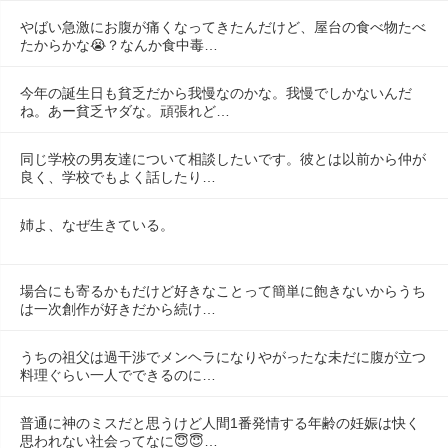
やばい急激にお腹が痛くなってきたんだけど、屋台の食べ物たべ
たからかな😭？なんか食中毒…
今年の誕生日も貧乏だから我慢なのかな。我慢でしかないんだ
ね。あー貧乏ヤダな。頑張れど…
同じ学校の男友達について相談したいです。彼とは以前から仲が
良く、学校でもよく話したり…
姉よ、なぜ生きている。
場合にも寄るかもだけど好きなことって簡単に飽きないからうち
は一次創作が好きだから続け…
うちの祖父は過干渉でメンヘラになりやがったな未だに腹が立つ
料理ぐらい一人でできるのに…
普通に神のミスだと思うけど人間1番発情する年齢の妊娠は快く
思われない社会ってなに😇😇…