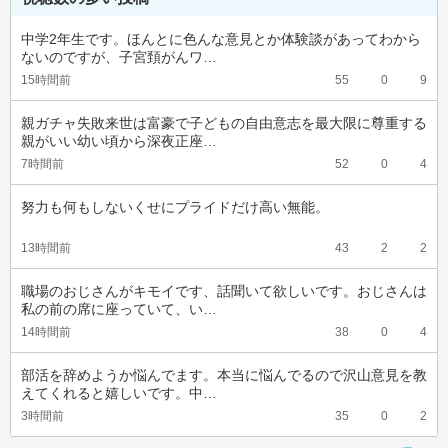
中学2年生です。ほんとに色んな意見とか体験談があってわから
ないのですが、子宮頚がんワ…
15時間前
55
0
9
親ガチャ失敗来世は富豪で子どもの自由意志を最大限に尊重する
親がいい幼い頃から深夜正座…
7時間前
52
0
4
努力も何もしないくせにプライドだけ高い無能。
13時間前
43
2
2
職場のおじさんがキモイです、話聞いて欲しいです。おじさんは
私の前の席に座っていて、い…
14時間前
38
0
4
部活を辞めようか悩んでます。本当に悩んでるので沢山意見を教
えてくれると嬉しいです。中…
3時間前
35
0
2