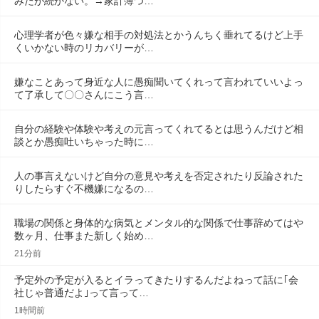
みたが続かない。→家計簿つ…
心理学者が色々嫌な相手の対処法とかうんちく垂れてるけど上手
くいかない時のリカバリーが…
嫌なことあって身近な人に愚痴聞いてくれって言われていいよっ
て了承して〇〇さんにこう言…
自分の経験や体験や考えの元言ってくれてるとは思うんだけど相
談とか愚痴吐いちゃった時に…
人の事言えないけど自分の意見や考えを否定されたり反論された
りしたらすぐ不機嫌になるの…
職場の関係と身体的な病気とメンタル的な関係で仕事辞めてはや
数ヶ月、仕事また新しく始め…
21分前
予定外の予定が入るとイラってきたりするんだよねって話に｢会
社じゃ普通だよ｣って言って…
1時間前