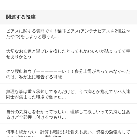
関連する投稿
ピアスに関する質問です！猫耳ピアス(アンテナピアスを2個並べ
たやつ)をしようと思うん…
大切なお友達と誕プレ交換したとってもかわいいが詰まってて幸
せありかとう
クソ腰巾着ウザーーーーーーい！！多分上司が言って来なかった
のは、私が上に報告する可能…
無理な事は重々承知してるんだけど、うつ病とか抱えてリハ人達
同士が集まった職場で働きた…
自分の気持ちをわかって欲しい、理解して欲しいって気持ちはあ
るけど全部押し付けるつもり…
何事も続かない、計算も暗記も物覚えも悪い。資格の勉強もして