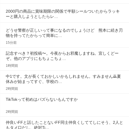
2000円の商品に賞味期限の関係で半額シールついたからラッキ
ーと購入しようとしたらレ…
どうせ警察が正しいって事になるのでしょうけど　熊本に続き刃
物を持ってたからって簡単に…
15分前
記念すべき？初投稿〜。今夜からお邪魔しますね。宜しくどー
ぞ。他のアプリにもちょこちょ…
1時間前
中1です。文が長くておかしいかもしれません。すみません🙇夏
休みが始まってすぐ、学校の…
2時間前
TikTokって初めはバズらないもんですか
2時間前
仲良いFFと話したことないFF同士仲良くしててしにそう、2人と
もタメ口だし、絶対Ti…