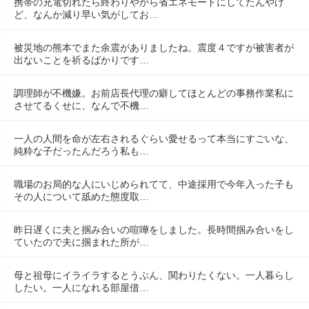
携帯の充電切れたら終わりやから省エネモードにしてたんやけ
ど、なんか減り早い気がしてお…
被災地の熊本でまた余震がありましたね。震度４ですが被害者が
出ないことを祈るばかりです…
調理師が不機嫌。お前店長代理の癖してほとんどの事務作業私に
させてるくせに、なんで不機…
一人の人間を命が左右されるぐらい愛せるって本当にすごいな、
純粋な子だったんだろう私も…
職場のお局的な人にいじめられてて、中途採用で今年入った子も
その人について舐めた態度取…
昨日遅くに夫と掴み合いの喧嘩をしました。長時間掴み合いをし
ていたので夫に掴まれた所が…
母と祖母にイライラするとうぶん、関わりたくない。一人暮らし
したい。一人になれる部屋借…