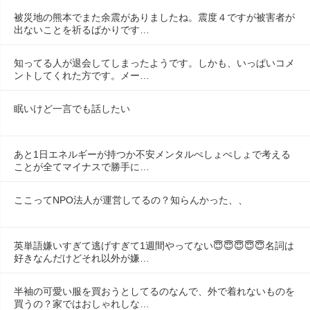
被災地の熊本でまた余震がありましたね。震度４ですが被害者が
出ないことを祈るばかりです…
知ってる人が退会してしまったようです。しかも、いっぱいコメ
ントしてくれた方です。メー…
眠いけど一言でも話したい
あと1日エネルギーが持つか不安メンタルぺしょぺしょで考える
ことが全てマイナスで勝手に…
ここってNPO法人が運営してるの？知らんかった、、
英単語嫌いすぎて逃げすぎて1週間やってない😇😇😇😇😇名詞は
好きなんだけどそれ以外が嫌…
半袖の可愛い服を買おうとしてるのなんで、外で着れないものを
買うの？家ではおしゃれしな…