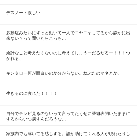
デスノート欲しい
多動症みたいにずっと動いて一人でニヤニヤしてるから静かに出
来ない？って聞いたらこっち…
余計なこと考えたくないのに考えてしまうーだるだるー！！！つ
かれる、
キンタロー何が面白いのか分からない。ねぶたのマネとか。
生きるのに疲れた！！！！
自分でテレビ見るのないって言ってたくせに番組表開いたままに
するからいつ戻すんだろうな…
家族内でも浮いてる感じする。誰か助けてくれる人が現れたりし