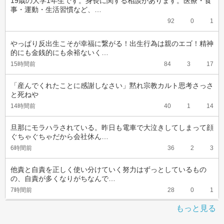
19歳の大学1年生です。身長に関する相談があります。医療・食
事・運動・生活習慣など、…
92
0
1
やっぱり反出生こそが幸福に繋がる！出生行為は親のエゴ！精神
的にも金銭的にも余裕ないく…
15時間前
84
3
17
「産んでくれたことに感謝しなさい」黙れ宗教カルト思考さっさ
と死ねや
14時間前
40
1
14
旦那にモラハラされている。昨日も電車で大泣きしてしまって顔
ぐちゃぐちゃだから会社休ん…
6時間前
36
2
3
他責と自責を正しく使い分けていく努力はずっとしているもの
の、自責が多くなりがちなんで…
7時間前
28
0
1
もっと見る