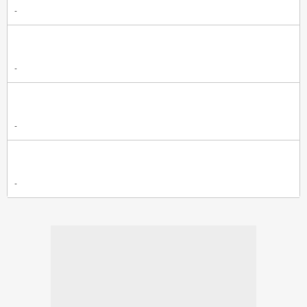
-
-
-
-