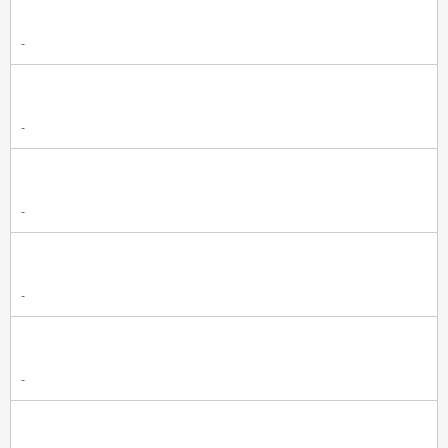
-
-
-
-
-