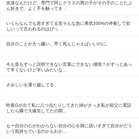
友達なんだけど、専門で同じクラスの男の子がその子のことたぶ
ん好きで、よく手を触ってき…
いくらなんでも急すぎてる笑そんな急に勇気100%の伴奏して欲
しいって言われるのはびっ…
自分のことが大っ嫌い。早く死んじゃえばいいのに。
今も昔もずっと説明できない言葉にできない感情？がずっとあっ
て辛くないけど辛いみたいな…
さみしいを通り越してる
昨夜Gが出て私に八つ当たりしてきた姉がさっき私が祖父に電話
したら隣で大爆笑してたの聞…
もー自分の心がわからない自分の心を雑に扱いすぎて自分がどう
いう気持ちでいるのかもわか…