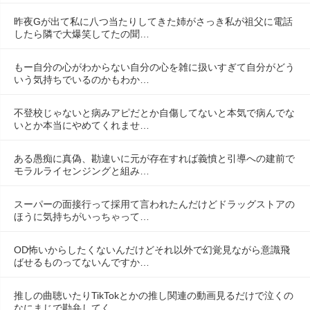
昨夜Gが出て私に八つ当たりしてきた姉がさっき私が祖父に電話
したら隣で大爆笑してたの聞…
もー自分の心がわからない自分の心を雑に扱いすぎて自分がどう
いう気持ちでいるのかもわか…
不登校じゃないと病みアピだとか自傷してないと本気で病んでな
いとか本当にやめてくれませ…
ある愚痴に真偽、勘違いに元が存在すれば義憤と引導への建前で
モラルライセンジングと組み…
スーパーの面接行って採用て言われたんだけどドラッグストアの
ほうに気持ちがいっちゃって…
OD怖いからしたくないんだけどそれ以外で幻覚見ながら意識飛
ばせるものってないんですか…
推しの曲聴いたりTikTokとかの推し関連の動画見るだけで泣くの
なにまじで勘弁してく…