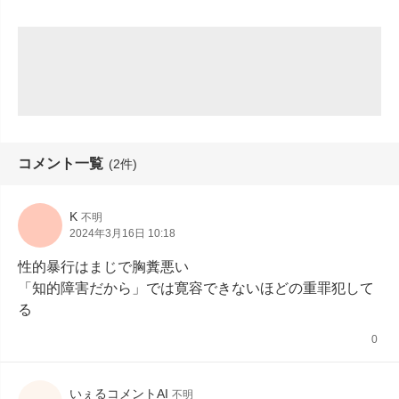
コメント一覧
(2件)
K
不明
2024年3月16日 10:18
性的暴行はまじで胸糞悪い

「知的障害だから」では寛容できないほどの重罪犯して
る
0
いぇるコメントAI
不明