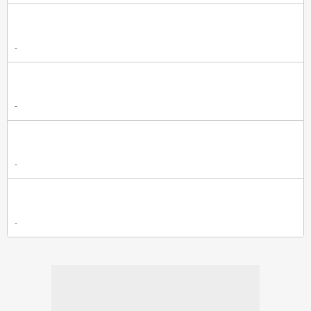
-
-
-
-