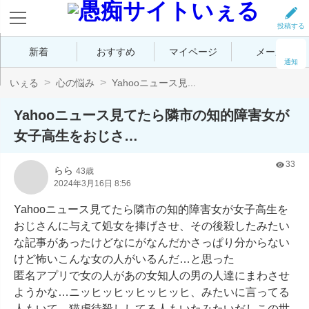
投稿する
新着
おすすめ
マイページ
メール
通知
いぇる
心の悩み
Yahooニュース見...
Yahooニュース見てたら隣市の知的障害女が
女子高生をおじさ…
33
らら
43歳
2024年3月16日 8:56
Yahooニュース見てたら隣市の知的障害女が女子高生を
おじさんに与えて処女を捧げさせ、その後殺したみたい
な記事があったけどなにがなんだかさっぱり分からない
けど怖いこんな女の人がいるんだ…と思った

匿名アプリで女の人があの女知人の男の人達にまわさせ
ようかな…ニッヒッヒッヒッヒッヒ、みたいに言ってる
人もいて、猫虐待殺ししてる人もいたみたいだしこの世