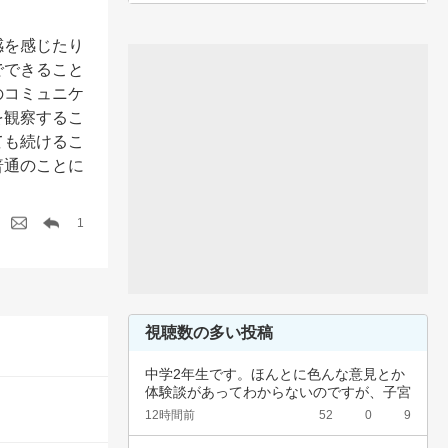
感を感じたり
でできること
のコミュニケ
を観察するこ
ても続けるこ
普通のことに
1
視聴数の多い投稿
中学2年生です。ほんとに色んな意見とか
体験談があってわからないのですが、子宮
頚がんワ…
12時間前
52
0
9