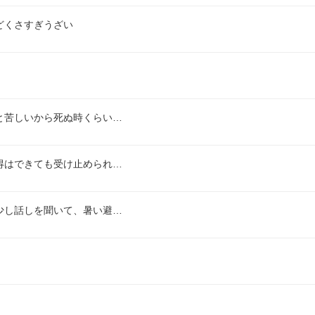
どくさすぎうざい
と苦しいから死ぬ時くらい…
得はできても受け止められ…
少し話しを聞いて、暑い避…