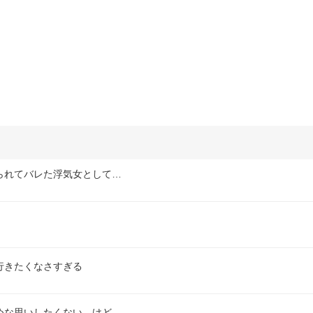
られてバレた浮気女として…
行きたくなさすぎる
めな思いしたくない。けど…