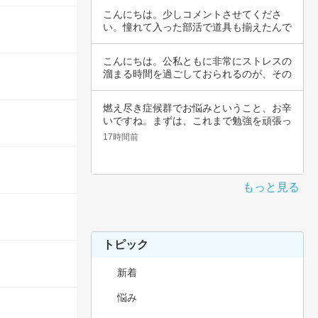
こんにちは。少しコメントさせてくださ
い。憧れて入った部活で道具も揃えたんで
すよね。頑…
こんにちは。公私ともに非常にストレスの
溜まる時間を過ごしておられるのが、その
辛さと共…
燃え尽き症候群でお悩みということ、お辛
いですね。まずは、これまで勉強を頑張っ
てこられ…
17時間前
もっと見る
トピック
新着
悩み