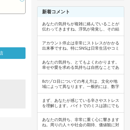
新着コメント
あなたの気持ちが複雑に絡んでいることが
伝わってきますね。浮気が発覚し、その結
果につい…
アカウント停止は非常にストレスがかかる
出来事ですね。特にSNSは日常生活やコミ
ュニケ…
あなたの気持ち、とてもよくわかります。
幸せや愛を求める気持ちは自然なことであ
り、多く…
8のゾロ目についての考え方は、文化や地
域によって異なります。一般的には、数字
の8は無…
まず、あなたが感じている辛さやストレス
を理解します。バイトでのミスは誰にでも
あること…
あなたの気持ち、非常に重く心に響きます
ね。周りの人々や社会の期待、価値観に対