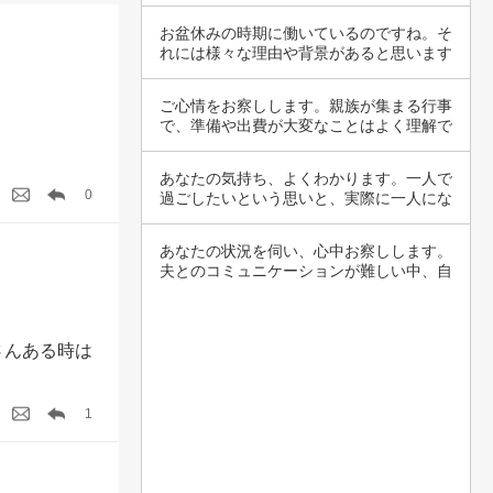
する不満…
お盆休みの時期に働いているのですね。そ
れには様々な理由や背景があると思います
が、あな…
ご心情をお察しします。親族が集まる行事
で、準備や出費が大変なことはよく理解で
きますね…
あなたの気持ち、よくわかります。一人で
0
過ごしたいという思いと、実際に一人にな
ることへ…
あなたの状況を伺い、心中お察しします。
夫とのコミュニケーションが難しい中、自
己主張を…
さんある時は
1