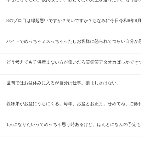
8のゾロ目は縁起悪いですか？良いですか？ちなみに今日令和8年8月
バイトでめっちゃミスっちゃったしお客様に怒られてつらい自分が
どう考えても子供産まない方が偉いだろ笑笑笑アタオカばっかでき
世間ではお盆休みに入るが自分は仕事。羨ましさはない。
義妹弟がお盆にうちにくる。毎年、お盆とお正月。せめてね、ご飯
1人になりたいってめっちゃ思う時あるけど、ほんとになんの予定