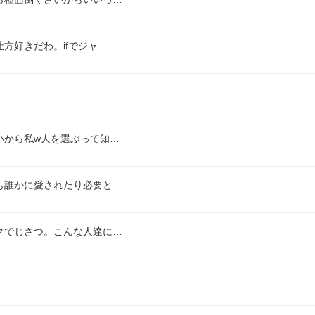
方好きだわ。ifでジャ…
いから私w人を選ぶって知…
も誰かに愛されたり必要と…
クでじさつ。こんな人達に…