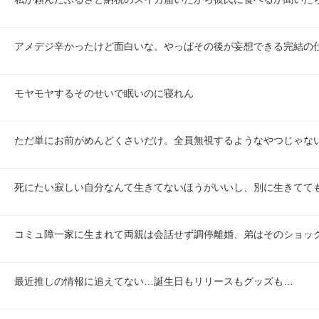
アメデジ辛かったけど面白いな。やっぱその後が妄想できる完結の仕
モヤモヤするそのせいで眠いのに寝れん
ただ単にお前がめんどくさいだけ。全員無視するようなやつじゃな
死にたい寂しい自分なんて生きてないほうがいいし、別に生きてて
コミュ障一家に生まれて両親は会話せず調停離婚、弟はそのショッ
最近推しの情報に追えてない…誕生日もリリースもグッズも…