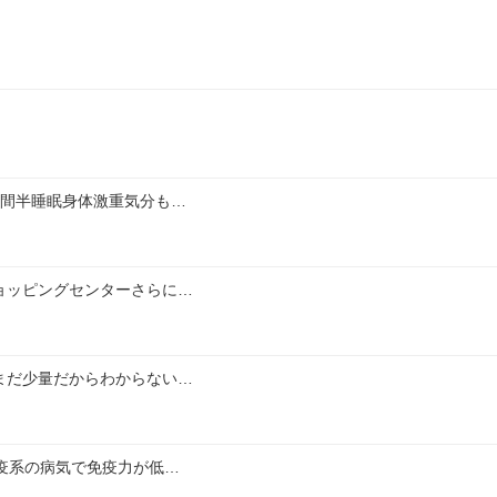
時間半睡眠身体激重気分も…
ョッピングセンターさらに…
まだ少量だからわからない…
疫系の病気で免疫力が低…