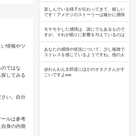
に、彼氏の…
楽しんでいる様子が伝わってきて、嬉しい
です！アメデジのストーリーは確かに感情
を揺さぶ…
モヤモヤした感情は、誰にでもあるもので
すが、それが眠りに影響を与えているのは
辛いです…
しい情報やツ
あなたの感情や状況について、少し複雑で
ストレスを感じているようですね。他の人
との関係…
るのではな
@わんわん太郎逆にほかのオタクさんがす
ごいですよww
も探してみる
ださい。自分
ツールは参考
た自身の内側