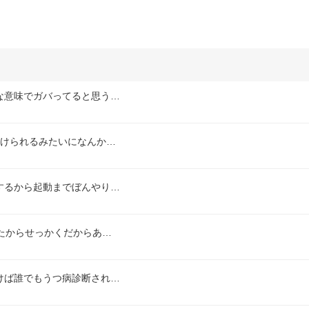
な意味でガバってると思う…
付けられるみたいになんか…
するから起動までぼんやり…
たからせっかくだからあ…
けば誰でもうつ病診断され…