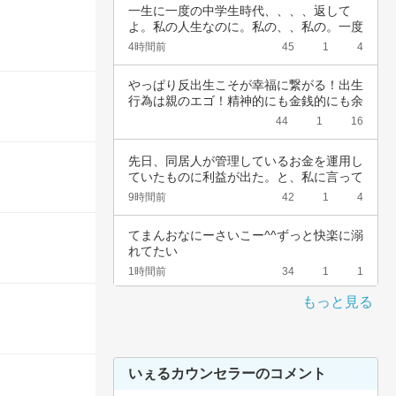
一生に一度の中学生時代、、、、返して
よ。私の人生なのに。私の、、私の。一度
でいいから…
4時間前
45
1
4
やっぱり反出生こそが幸福に繋がる！出生
行為は親のエゴ！精神的にも金銭的にも余
裕ないく…
44
1
16
先日、同居人が管理しているお金を運用し
ていたものに利益が出た。と、私に言って
きた。結…
9時間前
42
1
4
てまんおなにーさいこー^^ずっと快楽に溺
れてたい
1時間前
34
1
1
もっと見る
いぇるカウンセラーのコメント