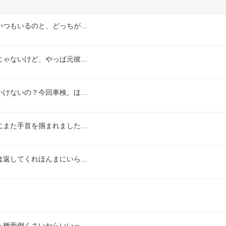
いつもいるのと、どっちが…
じゃないけど、やっぱ元彼…
いけないの？今回車検。ほ…
にまた手首を掴まれました…
は返してくれほんまにいら…
ら種面倒くさいからいいっ…