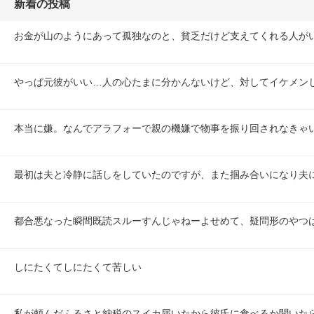
新着の投稿
お金が山のようにあって孤独なのと、貧乏だけど支えてくれる人が
やっぱ元彼がいい…人の心たまに分かんないけど、対してイケメン
本当に嫌。なんでアラフォーで親の機嫌で物事を振り回されなきゃ
最初は夫と冷静に話しをしていたのですが、また掴み合いになり夫
都合悪なった瞬間既読スルーすんじゃねーよせめて、疑問形のやつ
しにたくてしにたくて苦しい
私が頼んだふるさと納税のスイカ届いたから彼氏に食べるか聞いた