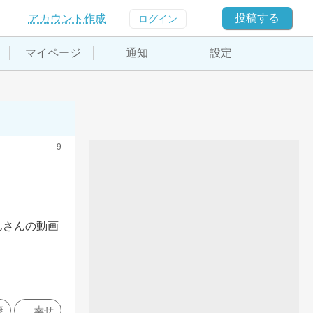
投稿する
アカウント作成
ログイン
マイページ
通知
設定
9
んさんの動画
康
幸せ