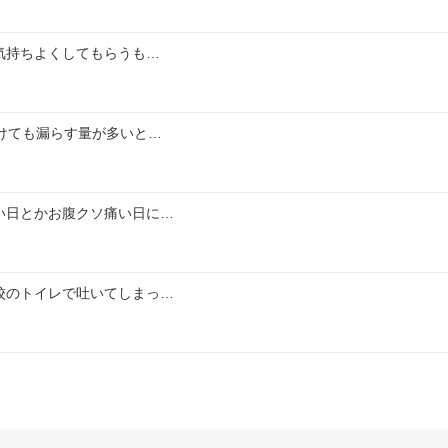
気持ちよくしてもらうも…
けても漏らす量が多いと…
い日とかお腹クソ痛い日に…
校のトイレで吐いてしまっ…