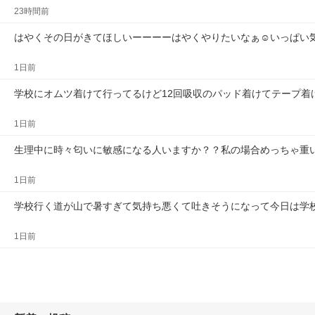
23時間前
はやくその日がきてほしいーーーーはやくやりたいなぁ☺️いっぱい
1日前
学校にオムツ着けて行ってるけど12回吸収のパッド着けてテープ着
1日前
生理中に時々匂いに敏感になる人いますか？？私の場合めっちゃ重
1日前
学校行く道が山で暑すぎて気持ち悪くて吐きそうになって今日は学
1日前