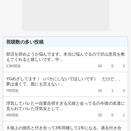
視聴数の多い投稿
部活を辞めようか悩んでます。本当に悩んでるので沢山意見を教
えてくれると嬉しいです。中…
13時間前
40
0
3
YGめざしてます！（バカにしないでほしいです）　だけど、、
夢は遠くて、親にも言えない…
7時間前
34
1
3
浮気してバレたー自業自得すぎる元彼と会ってるの今彼の友達に
見られてバレた浮気女として…
4時間前
30
0
1
８個上の彼氏と付き合って3年同棲して1年になる。過去付き合