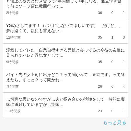
８個上の彼氏と付き合って3年同棲して1年になる。過去付き合
う前にソープ店に数回行って…
2時間前
36
0
1
YGめざしてます！（バカにしないでほしいです）　だけど、、
夢は遠くて、親にも言えない…
12時間前
35
1
3
浮気してバレたー自業自得すぎる元彼と会ってるの今彼の友達に
見られてバレた浮気女として…
9時間前
35
0
1
バイト先の女上司に出身どこ？って聞かれて、東京です。って答
えたら、ずっと？って聞かれ…
7時間前
26
0
4
…切実な思いなのですが…夫と掴み合いの喧嘩をして一時的に実
家に避難していますが…実家…
11時間前
23
0
1
もっと見る