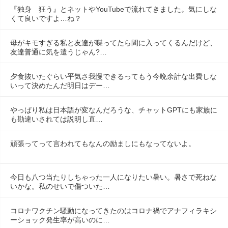
『独身　狂う』とネットやYouTubeで流れてきました。気にしな
くて良いですよ…ね？
母がキモすぎる私と友達が喋ってたら間に入ってくるんだけど、
友達普通に気を遣うじゃん?…
夕食抜いたぐらい平気さ我慢できるってもう今晩余計な出費しな
いって決めたんだ明日はデー…
やっぱり私は日本語が変なんだろうな、チャットGPTにも家族に
も勘違いされては説明し直…
頑張ってって言われてもなんの励ましにもなってないよ。
今日も八つ当たりしちゃった一人になりたい暑い。暑さで死ねな
いかな。私のせいで傷ついた…
コロナワクチン騒動になってきたのはコロナ禍でアナフィラキシ
ーショック発生率が高いのに…