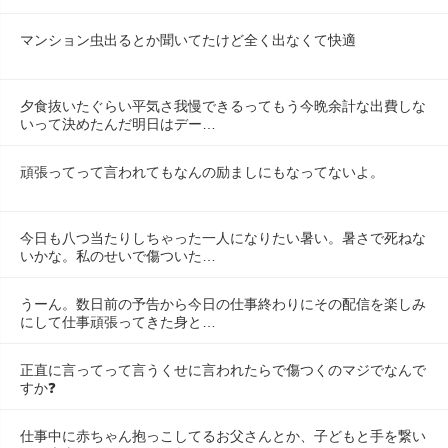
マンション虫出るとか聞いてたけど全く出なくて快適
夕食抜いたぐらい平気さ我慢できるってもう今晩余計な出費しな
いって決めたんだ明日はデー…
頑張ってって言われてもなんの励ましにもなってないよ。
今日も八つ当たりしちゃった一人になりたい暑い。暑さで死ねな
いかな。私のせいで傷ついた…
うーん。数日前の予告から今日の仕事終わりにその配信を楽しみ
にして仕事頑張ってきた身と…
正直に言ってって言うくせに言われたらで傷つくのマジでなんで
すか❓
仕事中に赤ちゃん抱っこしてるお父さんとか、子どもと手を繋い