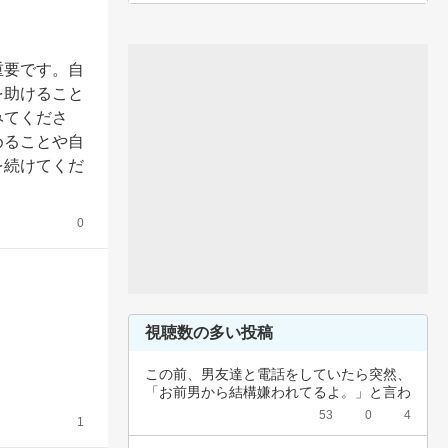
重要です。自
を助けること
みてくださ
めることや自
を続けてくだ
0
視聴数の多い投稿
この前、男友達と電話をしていたら突然、
「お前男から結構嫌われてるよ。」と言わ
れました…
53
0
4
1