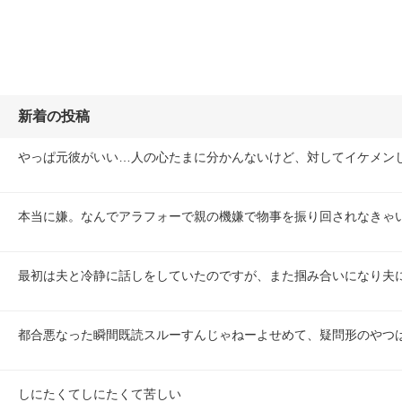
新着の投稿
やっぱ元彼がいい…人の心たまに分かんないけど、対してイケメン
本当に嫌。なんでアラフォーで親の機嫌で物事を振り回されなきゃ
最初は夫と冷静に話しをしていたのですが、また掴み合いになり夫
都合悪なった瞬間既読スルーすんじゃねーよせめて、疑問形のやつ
しにたくてしにたくて苦しい