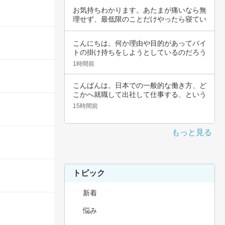
お気持ちわかります。あたまが痛いなら無
理せず、最低限のことだけやったら寝てい
いんじゃ…
こんにちは。何か理由や目的があってバイ
トの掛け持ちをしようとしているのだろう
と思いま…
1時間前
こんばんは。日本での一般的な働き方、ど
こかへ就職して出社して仕事する、という
職種では…
15時間前
もっと見る
トピック
新着
悩み