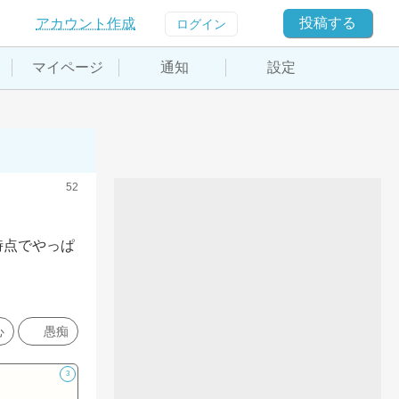
投稿する
アカウント作成
ログイン
マイページ
通知
設定
52
時点でやっぱ
心
愚痴
3