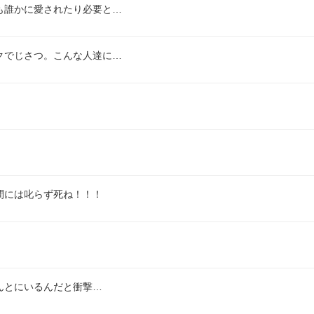
も誰かに愛されたり必要と…
クでじさつ。こんな人達に…
間には叱らず死ね！！！
んとにいるんだと衝撃…