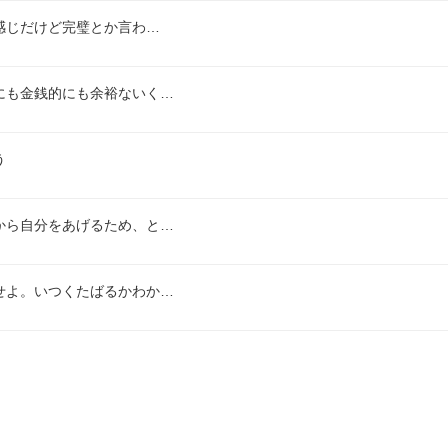
感じだけど完璧とか言わ…
にも金銭的にも余裕ないく…
う
から自分をあげるため、と…
せよ。いつくたばるかわか…