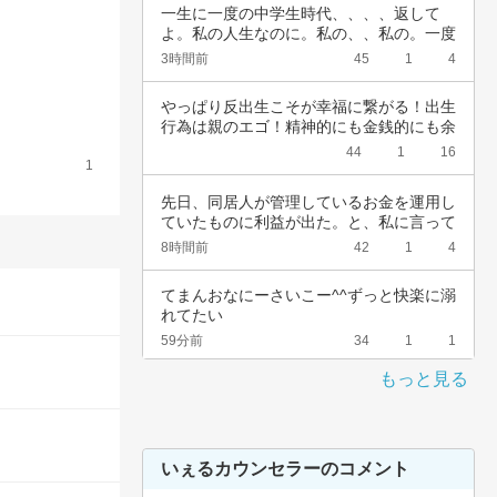
一生に一度の中学生時代、、、、返して
よ。私の人生なのに。私の、、私の。一度
でいいから…
3時間前
45
1
4
やっぱり反出生こそが幸福に繋がる！出生
行為は親のエゴ！精神的にも金銭的にも余
裕ないく…
44
1
16
1
先日、同居人が管理しているお金を運用し
ていたものに利益が出た。と、私に言って
きた。結…
8時間前
42
1
4
てまんおなにーさいこー^^ずっと快楽に溺
れてたい
59分前
34
1
1
もっと見る
いぇるカウンセラーのコメント