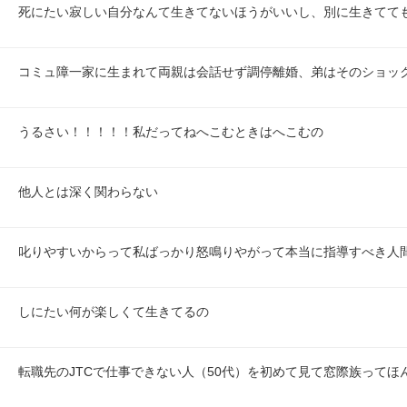
死にたい寂しい自分なんて生きてないほうがいいし、別に生きてて
コミュ障一家に生まれて両親は会話せず調停離婚、弟はそのショッ
うるさい！！！！！私だってねへこむときはへこむの
他人とは深く関わらない
叱りやすいからって私ばっかり怒鳴りやがって本当に指導すべき人
しにたい何が楽しくて生きてるの
転職先のJTCで仕事できない人（50代）を初めて見て窓際族ってほ