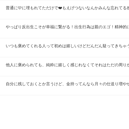
普通に🩷に埋もれてただけで❤️もえげつないなんかみんな忘れてる
やっぱり反出生こそが幸福に繋がる！出生行為は親のエゴ！精神的
いつも褒めてくれる人って初めは嬉しいけどだんだん疑ってきちゃ
他人に褒められても、純粋に嬉しく感じれなくてそれはただの周り
自分に残しておくとか言うけど、金持ってんなら月々の仕送り増や