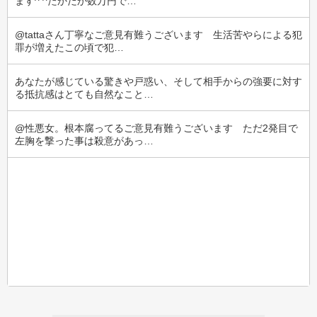
ます^ ^たかだか数万円で…
@tattaさん丁寧なご意見有難うございます　生活苦やらによる犯
罪が増えたこの頃で犯…
あなたが感じている驚きや戸惑い、そして相手からの強要に対す
る抵抗感はとても自然なこと…
@性悪女。根本腐ってるご意見有難うございます　ただ2発目で
左胸を撃った事は殺意があっ…