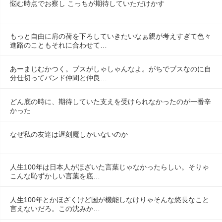
悩む時点でお察し こっちが期待していただけかす
もっと自由に肩の荷を下ろしていきたいなぁ親が考えすぎて色々
進路のこともそれに合わせて…
あーまじむかつく。ブスがしゃしゃんなよ。がちでブスなのに自
分仕切ってバンド仲間と仲良…
どん底の時に、期待していた支えを受けられなかったのが一番辛
かった
なぜ私の友達は遅刻魔しかいないのか
人生100年は日本人がほざいた言葉じゃなかったらしい。そりゃ
こんな恥ずかしい言葉を底…
人生100年とかほざくけど国が機能しなけりゃそんな悠長なこと
言えないだろ。この沈みか…