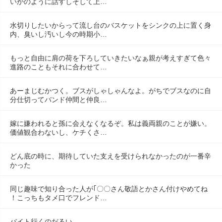
いかのように話すしそして上…
水切りしたいからって流し台のバスケットをシンクの上に置く身
内、臭いし汚いし今の時期小…
もっと自由に肩の荷を下ろしていきたいなぁ親が考えすぎて色々
進路のこともそれに合わせて…
あーまじむかつく。ブスがしゃしゃんなよ。がちでブスなのに自
分仕切ってバンド仲間と仲良…
嫁に嫌われると孫に会えなくなるぞ。私は義両親のことが嫌い。
価値観合わないし、ケチくさ…
どん底の時に、期待していた支えを受けられなかったのが一番辛
かった
同じ趣味で知り合った人が｢〇〇さん敬語とかさん付けやめてね
！こっちもタメ口でフレンド…
バイト行くのだるい