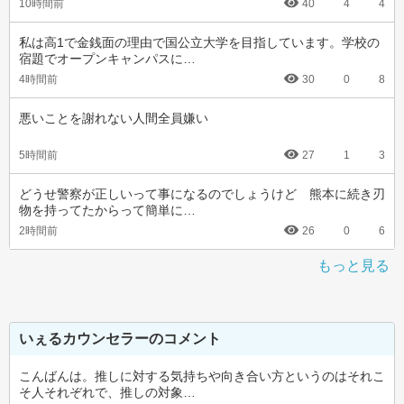
10時間前
40
4
4
私は高1で金銭面の理由で国公立大学を目指しています。学校の
宿題でオープンキャンパスに…
4時間前
30
0
8
悪いことを謝れない人間全員嫌い
5時間前
27
1
3
どうせ警察が正しいって事になるのでしょうけど　熊本に続き刃
物を持ってたからって簡単に…
2時間前
26
0
6
もっと見る
いぇるカウンセラーのコメント
こんばんは。推しに対する気持ちや向き合い方というのはそれこ
そ人それぞれで、推しの対象…