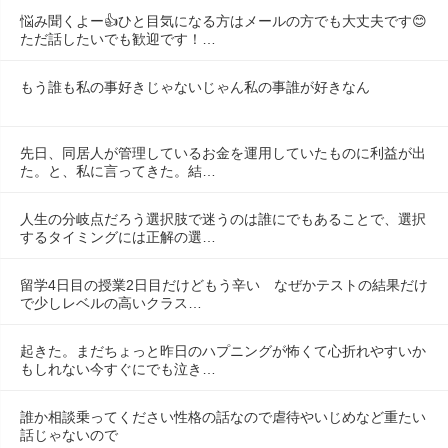
悩み聞くよー👍ひと目気になる方はメールの方でも大丈夫です😊
ただ話したいでも歓迎です！…
もう誰も私の事好きじゃないじゃん私の事誰が好きなん
先日、同居人が管理しているお金を運用していたものに利益が出
た。と、私に言ってきた。結…
人生の分岐点だろう選択肢で迷うのは誰にでもあることで、選択
するタイミングには正解の選…
留学4日目の授業2日目だけどもう辛い　なぜかテストの結果だけ
で少しレベルの高いクラス…
起きた。まだちょっと昨日のハプニングが怖くて心折れやすいか
もしれない今すぐにでも泣き…
誰か相談乗ってください性格の話なので虐待やいじめなど重たい
話じゃないので