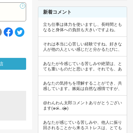
3
新着コメント
立ち仕事は体力を使いますし、長時間とも
なると身体への負担も大きいですよね。
「大変なこ…
それは本当に心苦しい経験ですね。好きな
人が他の人といい感じだと分かるたびに、
切なさや…
あなたが今感じている苦しみや絶望は、と
ても重いものだと思います。それでも、あ
なたの存…
あなたの気持ちを理解することができ、共
感しています。嫉妬は自然な感情ですが、
それがど…
@わんわん太郎コメントありがとうござい
ます(๑o̴̶̷᷄﹏o̴̶̷̥᷅๑)
あなたが感じている苦しみや、他人に振り
回されることから来るストレスは、とても