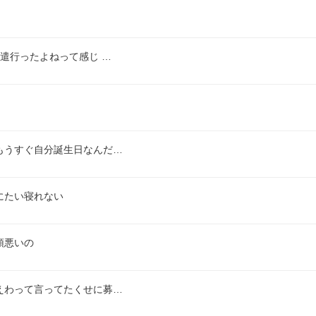
遣行ったよねって感じ …
もうすぐ自分誕生日なんだ…
にたい寝れない
頭悪いの
えわって言ってたくせに募…