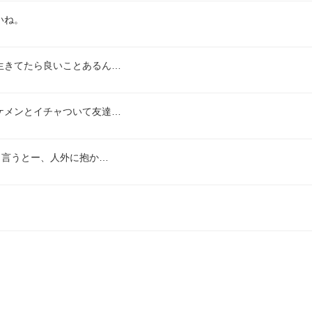
いね。
生きてたら良いことあるん…
ケメンとイチャついて友達…
り言うとー、人外に抱か…