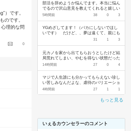
部活を辞めようか悩んでます。本当に悩ん
でるので沢山意見を教えてくれると嬉しい
ng"）です。
です。中…
5時間前
38
0
3
ものです。
、心理的な問
YGめざしてます！（バカにしないでほし
いです）　だけど、、夢は遠くて、親にも
言えない…
31
1
3
0
元カノを家から出てもらおうとしたけど結
局荒れてしまい、やむを得ない状態だった
為警察を…
14時間前
27
0
4
マジで人生誰にも分かってもらえない珍し
い苦しみなんだよな、虐待のバリエーショ
ンも体の…
4時間前
27
1
1
もっと見る
いぇるカウンセラーのコメント