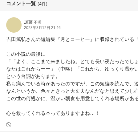
コメント一覧
(4件)
加藤
不明
2023年8月12日 21:46
吉田篤弘さんの短編集『月とコーヒー』に収録されている「
この小説の最後に

「「よく、ここまで来ましたね。とても長い夜だったでし
なたはこれからーー」（中略）「これから、ゆっくり温かい
という台詞があります。

私も病んでいる時があったのですが、この短編を読んで、泣
なんというか、色々ときっと大丈夫なんだなと思えて少し心
この世の何処かに、温かい朝食を用意してくれる場所がある
心を救ってくれる本ってありますよね…！