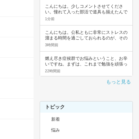
こんにちは。少しコメントさせてくださ
い。憧れて入った部活で道具も揃えたんで
すよね。頑…
1分前
こんにちは。公私ともに非常にストレスの
溜まる時間を過ごしておられるのが、その
辛さと共…
3時間前
燃え尽き症候群でお悩みということ、お辛
いですね。まずは、これまで勉強を頑張っ
てこられ…
22時間前
もっと見る
トピック
新着
悩み