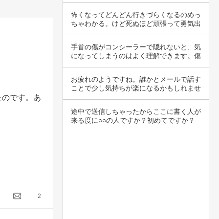
重いもの…
怖くなってどんどん行きづらくなるのめっ
ちゃわかる。けど死ぬほど頑張って勇気出
して行っ…
手首の傷がコンシーラーで隠れないと、気
になってしまうのはよく理解できます。傷
の大きさ…
お疲れのようですね。誰かとメールで話す
ことで少し気持ちが楽になるかもしれませ
ん。自分…
たのです。あ
途中で送信しちゃったからここに書く人が
来る度に○○の人ですか？初めてですか？
今日は人…
2