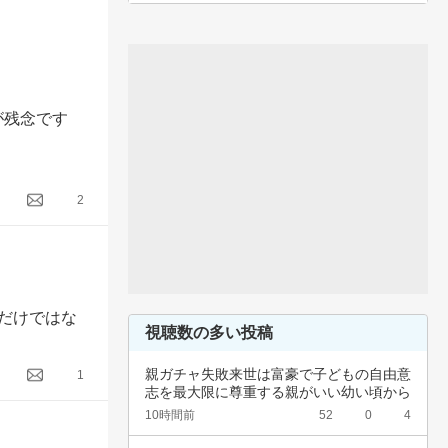
が残念です
2
だけではな
視聴数の多い投稿
親ガチャ失敗来世は富豪で子どもの自由意
1
志を最大限に尊重する親がいい幼い頃から
深夜正座…
10時間前
52
0
4