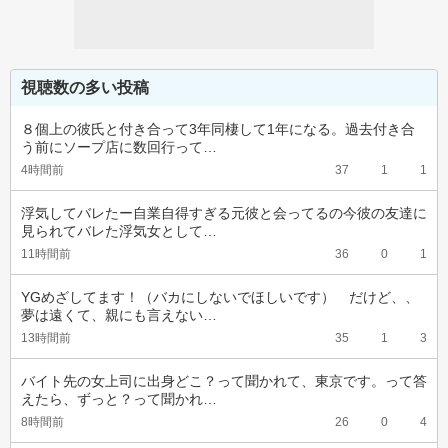
視聴数の多い投稿
８個上の彼氏と付き合って3年同棲して1年になる。過去付き合
う前にソープ店に数回行って…
4時間前
37
1
1
浮気してバレたー自業自得すぎる元彼と会ってるの今彼の友達に
見られてバレた浮気女として…
11時間前
36
0
1
YGめざしてます！（バカにしないでほしいです）　だけど、、
夢は遠くて、親にも言えない…
13時間前
35
1
3
バイト先の女上司に出身どこ？って聞かれて、東京です。って答
えたら、ずっと？って聞かれ…
8時間前
26
0
4