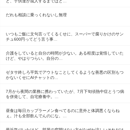
ど、子供達が成人するまではと…
だれも相談に乗っくれないし無理
いつもご飯に文句言ってくるくせに、スーパーで腐りかけのサン
チュ600円ってどう言う事…
介護をしていると自分の時間が少ない。ある程度は覚悟していた
けど、やはりつらい。自分の…
ゼタサ終しろ平気でアウトなことしてくるような善悪の区別もつ
かないくせにAIチャットの…
7月から夜間の業務に携わっていたが、7月下旬頃熱中症とうつ病
を併発して、自宅療養中。…
昼食は毎日カップラーメン食べてるのに意外と体調悪くならね
ぇ。汁も全部飲んでんのにな。…
最近気づいたけど、部屋の窓開けない方がなぜか涼しいそれだけ