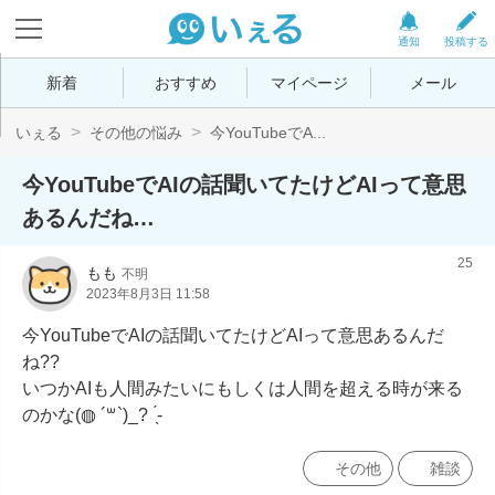
通知
投稿する
新着
おすすめ
マイページ
メール
いぇる
その他の悩み
今YouTubeでA...
今YouTubeでAIの話聞いてたけどAIって意思
あるんだね…
25
もも
不明
2023年8月3日 11:58
今YouTubeでAIの話聞いてたけどAIって意思あるんだ
ね??︎

いつかAIも人間みたいにもしくは人間を超える時が来る
のかな(◍ ´꒳`)_?‪ ́͏̖-
その他
雑談