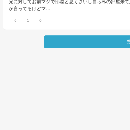
兄に対してお前マジで部屋と息くさいし自ら私の部屋来て
か言ってるけどマ…
6
1
0