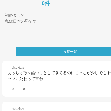
0件
初めまして

私は日本の恥です
投稿一覧
心の
悩み
あっちは散々酷いことしてきてるのにこっちが少しでも不
ッツに死ねって言わ…
8
0
0
心の
悩み