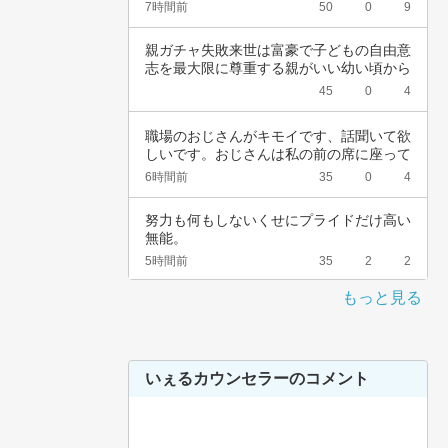
頚がんワ…
7時間前
50
0
9
親ガチャ失敗来世は富豪で子どもの自由意
志を最大限に尊重する親がいい幼い頃から
深夜正座…
45
0
4
職場のおじさんがキモイです、話聞いて欲
しいです。おじさんは私の前の席に座って
いて、い…
6時間前
35
0
4
努力も何もしないくせにプライドだけ高い
無能。
5時間前
35
2
2
もっと見る
いぇるカウンセラーのコメント