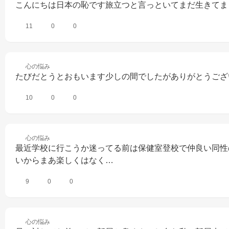
こんにちは日本の恥です旅立つと言っといてまだ生きてま
11
0
0
心の
悩み
たびだとうとおもいます少しの間でしたがありがとうござ
10
0
0
心の
悩み
最近学校に行こうか迷ってる前は保健室登校で仲良い同性
いからまあ楽しくはなく…
9
0
0
心の
悩み