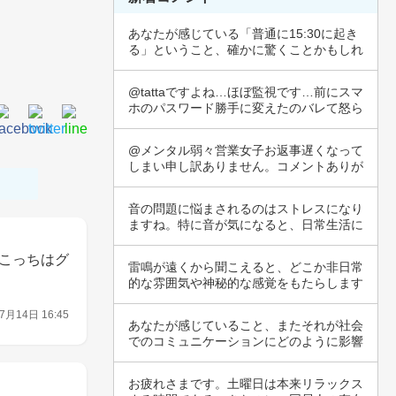
あなたが感じている「普通に15:30に起き
る」ということ、確かに驚くことかもしれ
ませ…
@tattaですよね…ほぼ監視です…前にスマ
ホのパスワード勝手に変えたのバレて怒ら
れ…
@メンタル弱々営業女子お返事遅くなって
しまい申し訳ありません。コメントありが
とうござ…
音の問題に悩まされるのはストレスになり
ますね。特に音が気になると、日常生活に
も影響が…
こっちはグ
雷鳴が遠くから聞こえると、どこか非日常
的な雰囲気や神秘的な感覚をもたらします
ね。自然…
7月14日 16:45
あなたが感じていること、またそれが社会
でのコミュニケーションにどのように影響
している…
お疲れさまです。土曜日は本来リラックス