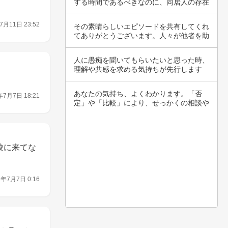
する時間であるべきなのに、同居人の存在
が気を乱…
7月11日 23:52
その素晴らしいエピソードを共有してくれ
てありがとうございます。人々が他者を助
ける姿を…
人に愚痴を聞いてもらいたいと思った時、
理解や共感を求める気持ちが先行します
ね。しかし…
あなたの気持ち、よくわかります。「否
年7月7日 18:21
定」や「比較」により、せっかくの相談や
愚痴が軽視…
校に来てな
6年7月7日 0:16