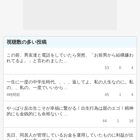
視聴数の多い投稿
この前、男友達と電話をしていたら突然、「お前男から結構嫌わ
れてるよ。」と言われました…
53
0
4
一生に一度の中学生時代、、、、返してよ。私の人生なのに。私
の、、私の。一度でいいから…
4時間前
45
1
4
やっぱり反出生こそが幸福に繋がる！出生行為は親のエゴ！精神
的にも金銭的にも余裕ないく…
44
1
16
先日、同居人が管理しているお金を運用していたものに利益が出