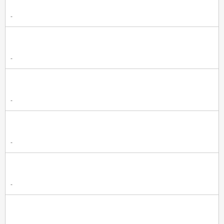
-
-
-
-
-