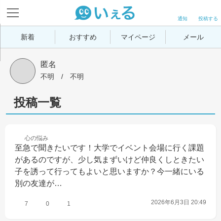
通知
投稿する
新着
おすすめ
マイページ
メール
匿名
不明
 / 
不明
投稿一覧
心の
悩み
至急で聞きたいです！大学でイベント会場に行く課題
があるのですが、少し気まずいけど仲良くしときたい
子を誘って行ってもよいと思いますか？今一緒にいる
別の友達が…
2026年6月3日 20:49
7
0
1