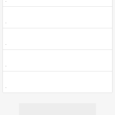
-
-
-
-
-