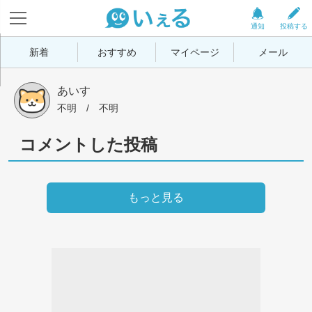
通知
投稿する
新着
おすすめ
マイページ
メール
あいす
不明
 / 
不明
コメントした投稿
もっと見る