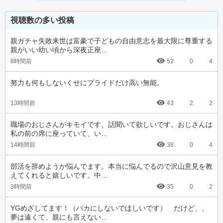
視聴数の多い投稿
親ガチャ失敗来世は富豪で子どもの自由意志を最大限に尊重する
親がいい幼い頃から深夜正座…
8時間前
52
0
4
努力も何もしないくせにプライドだけ高い無能。
13時間前
43
2
2
職場のおじさんがキモイです、話聞いて欲しいです。おじさんは
私の前の席に座っていて、い…
14時間前
38
0
4
部活を辞めようか悩んでます。本当に悩んでるので沢山意見を教
えてくれると嬉しいです。中…
3時間前
35
0
2
YGめざしてます！（バカにしないでほしいです）　だけど、、
夢は遠くて、親にも言えない…