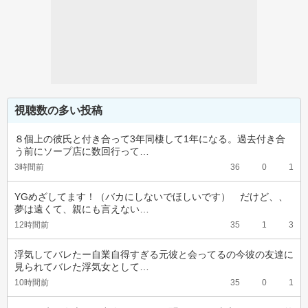
視聴数の多い投稿
８個上の彼氏と付き合って3年同棲して1年になる。過去付き合
う前にソープ店に数回行って…
3時間前
36
0
1
YGめざしてます！（バカにしないでほしいです）　だけど、、
夢は遠くて、親にも言えない…
12時間前
35
1
3
浮気してバレたー自業自得すぎる元彼と会ってるの今彼の友達に
見られてバレた浮気女として…
10時間前
35
0
1