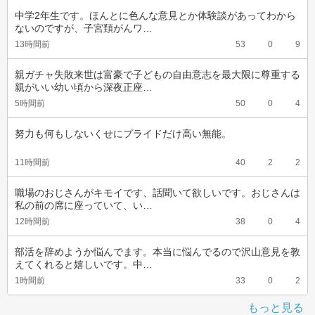
中学2年生です。ほんとに色んな意見とか体験談があってわから
ないのですが、子宮頚がんワ…
13時間前
53
0
9
親ガチャ失敗来世は富豪で子どもの自由意志を最大限に尊重する
親がいい幼い頃から深夜正座…
5時間前
50
0
4
努力も何もしないくせにプライドだけ高い無能。
11時間前
40
2
2
職場のおじさんがキモイです、話聞いて欲しいです。おじさんは
私の前の席に座っていて、い…
12時間前
38
0
4
部活を辞めようか悩んでます。本当に悩んでるので沢山意見を教
えてくれると嬉しいです。中…
1時間前
33
0
2
もっと見る