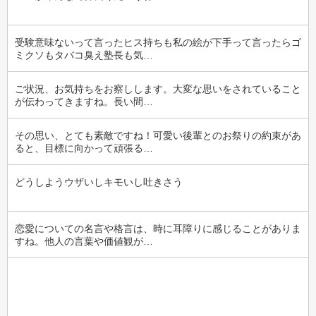
受験意味ないって言ったヒス持ちも私の絵が下手って言ったらゴ
ミクソもタバコ臭え塾長も気…
ご状況、お気持ちをお察しします。大変な思いをされていること
が伝わってきますね。長い間…
その思い、とても素敵ですね！可愛い後輩とのお祭りの約束があ
ると、目標に向かって頑張る…
どうしようウザいしキモいし吐きさう
恋愛についての名言や格言は、時に耳障りに感じることがありま
すね。他人の言葉や価値観が…