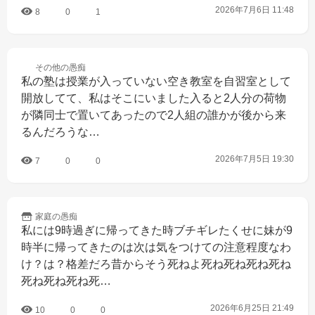
2026年7月6日 11:48
8
0
1
その他の
愚痴
私の塾は授業が入っていない空き教室を自習室として
開放してて、私はそこにいました入ると2人分の荷物
が隣同士で置いてあったので2人組の誰かが後から来
るんだろうな…
2026年7月5日 19:30
7
0
0
家庭の
愚痴
私には9時過ぎに帰ってきた時ブチギレたくせに妹が9
時半に帰ってきたのは次は気をつけての注意程度なわ
け？は？格差だろ昔からそう死ねよ死ね死ね死ね死ね
死ね死ね死ね死…
2026年6月25日 21:49
10
0
0