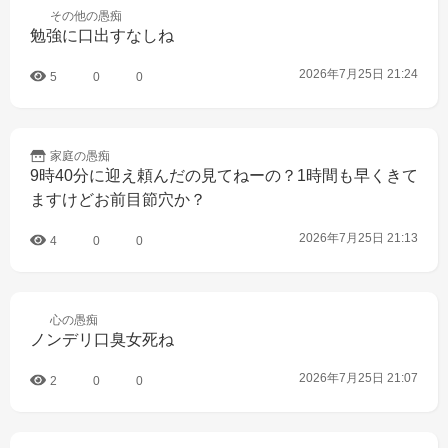
その他の
愚痴
勉強に口出すなしね
2026年7月25日 21:24
5
0
0
家庭の
愚痴
9時40分に迎え頼んだの見てねーの？1時間も早くきて
ますけどお前目節穴か？
2026年7月25日 21:13
4
0
0
心の
愚痴
ノンデリ口臭女死ね
2026年7月25日 21:07
2
0
0