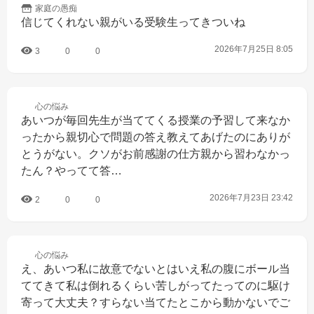
家庭の
愚痴
信じてくれない親がいる受験生ってきついね
2026年7月25日 8:05
3
0
0
心の
悩み
あいつが毎回先生が当ててくる授業の予習して来なか
ったから親切心で問題の答え教えてあげたのにありが
とうがない。クソがお前感謝の仕方親から習わなかっ
たん？やってて答…
2026年7月23日 23:42
2
0
0
心の
悩み
え、あいつ私に故意でないとはいえ私の腹にボール当
ててきて私は倒れるくらい苦しがってたってのに駆け
寄って大丈夫？すらない当てたとこから動かないでご