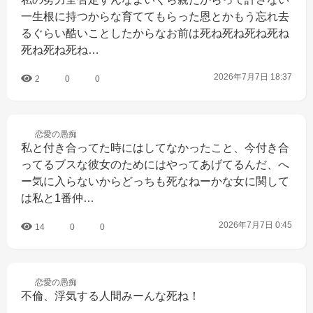
一生根に持つからな育ててもらった恩とかもう忘れ去
るぐらい酷いことしたからなお前は死ね死ね死ね死ね
死ね死ね死ね…
2026年7月7日 18:37
2
0
0
恋愛の
愚痴
私と付き合ってた時にはしてなかったこと、今付き合
ってるブスな彼女のためにはやってあげてるんだ、へ
ー気に入らないからどっちも死なねーかな女に関して
は私と1番仲…
2026年7月7日 0:45
14
0
0
恋愛の
愚痴
不倫、浮気する人間みーんな死ね！