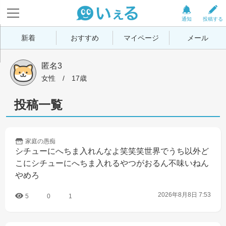
通知
投稿する
新着
おすすめ
マイページ
メール
匿名3
女性
 / 
17歳
投稿一覧
家庭の
愚痴
シチューにへちま入れんなよ笑笑笑世界でうち以外ど
こにシチューにへちま入れるやつがおるん不味いねん
やめろ
2026年8月8日 7:53
5
0
1