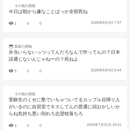
その他の
愚痴
今日は朝から嫌なことばっか全部死ね
2026年8月4日 7:57
1
0
0
家庭の
愚痴
弁当いらないっつってんだろなんで作ってんの？日本
語通じないんじゃねーの？死ねよ
2026年8月4日 6:44
5
0
0
その他の
愚痴
受験生のくせに塾でいちゃついてるカップル目障り人
がいるのに自習室でキスしてんの普通に頭おかしいか
らね気持ち悪い別れろ志望校落ちろ
2026年7月31日 19:41
3
0
0