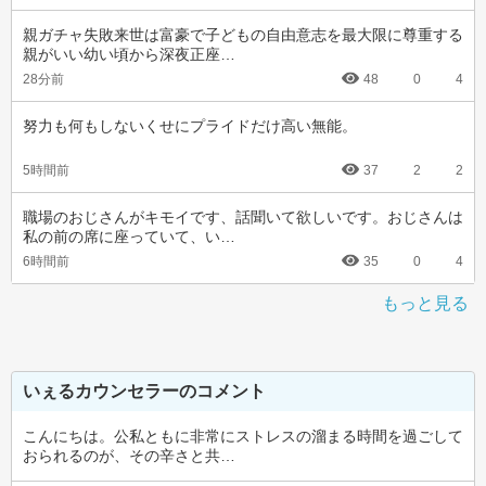
親ガチャ失敗来世は富豪で子どもの自由意志を最大限に尊重する
親がいい幼い頃から深夜正座…
28分前
48
0
4
努力も何もしないくせにプライドだけ高い無能。
5時間前
37
2
2
職場のおじさんがキモイです、話聞いて欲しいです。おじさんは
私の前の席に座っていて、い…
6時間前
35
0
4
もっと見る
いぇるカウンセラーのコメント
こんにちは。公私ともに非常にストレスの溜まる時間を過ごして
おられるのが、その辛さと共…