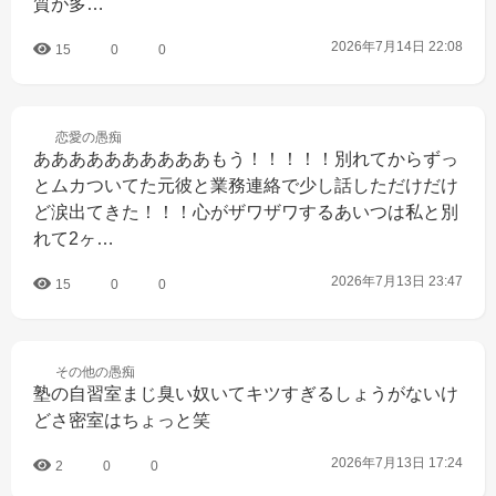
質が多…
2026年7月14日 22:08
15
0
0
恋愛の
愚痴
ああああああああああもう！！！！！別れてからずっ
とムカついてた元彼と業務連絡で少し話しただけだけ
ど涙出てきた！！！心がザワザワするあいつは私と別
れて2ヶ…
2026年7月13日 23:47
15
0
0
その他の
愚痴
塾の自習室まじ臭い奴いてキツすぎるしょうがないけ
どさ密室はちょっと笑
2026年7月13日 17:24
2
0
0