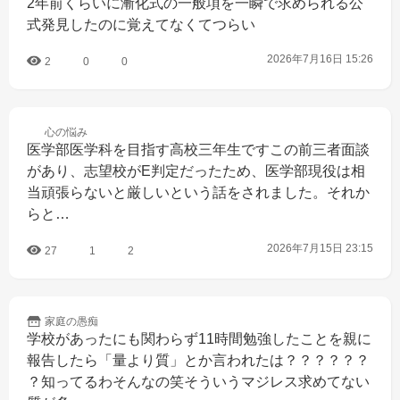
2年前くらいに漸化式の一般項を一瞬で求められる公
式発見したのに覚えてなくてつらい
2026年7月16日 15:26
2
0
0
心の
悩み
医学部医学科を目指す高校三年生ですこの前三者面談
があり、志望校がE判定だったため、医学部現役は相
当頑張らないと厳しいという話をされました。それか
らと…
2026年7月15日 23:15
27
1
2
家庭の
愚痴
学校があったにも関わらず11時間勉強したことを親に
報告したら「量より質」とか言われたは？？？？？？
？知ってるわそんなの笑そういうマジレス求めてない