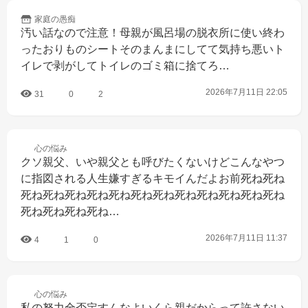
家庭の
愚痴
汚い話なので注意！母親が風呂場の脱衣所に使い終わ
ったおりものシートそのまんまにしてて気持ち悪いト
イレで剥がしてトイレのゴミ箱に捨てろ…
2026年7月11日 22:05
31
0
2
心の
悩み
クソ親父、いや親父とも呼びたくないけどこんなやつ
に指図される人生嫌すぎるキモイんだよお前死ね死ね
死ね死ね死ね死ね死ね死ね死ね死ね死ね死ね死ね死ね
死ね死ね死ね死ね…
2026年7月11日 11:37
4
1
0
心の
悩み
私の努力全否定すんなよいくら親だからって許さない