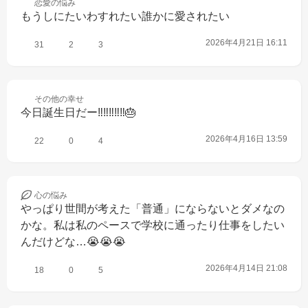
恋愛の
悩み
もうしにたいわすれたい誰かに愛されたい
2026年4月21日 16:11
31
2
3
その他の
幸せ
今日誕生日だー‼️‼️‼️‼️‼️🎂
2026年4月16日 13:59
22
0
4
心の
悩み
やっぱり世間が考えた「普通」にならないとダメなの
かな。私は私のペースで学校に通ったり仕事をしたい
んだけどな…😭😭😭
2026年4月14日 21:08
18
0
5