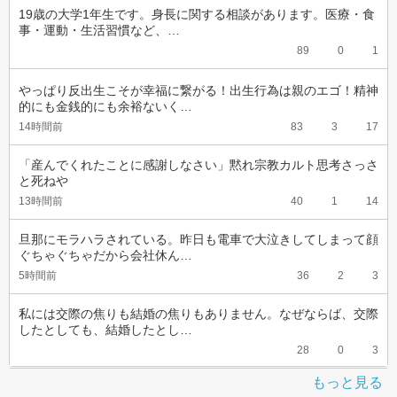
19歳の大学1年生です。身長に関する相談があります。医療・食
事・運動・生活習慣など、…
89
0
1
やっぱり反出生こそが幸福に繋がる！出生行為は親のエゴ！精神
的にも金銭的にも余裕ないく…
14時間前
83
3
17
「産んでくれたことに感謝しなさい」黙れ宗教カルト思考さっさ
と死ねや
13時間前
40
1
14
旦那にモラハラされている。昨日も電車で大泣きしてしまって顔
ぐちゃぐちゃだから会社休ん…
5時間前
36
2
3
私には交際の焦りも結婚の焦りもありません。なぜならば、交際
したとしても、結婚したとし…
28
0
3
もっと見る