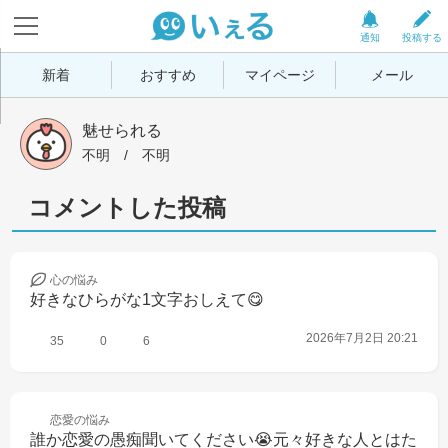
通知
投稿する
新着
おすすめ
マイページ
メール
魅せられる
不明
 / 
不明
コメントした投稿
心の
悩み
好きなひらがな1文字おしえて😋
2026年7月2日 20:21
35
0
6
恋愛の
悩み
誰か恋愛の愚痴聞いてください😭元々好きな人とはた