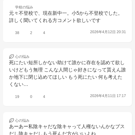
学校の
悩み
元々不登校で、現在新中一。小5から不登校でした。
詳しく聞いてくれる方コメント欲しいです
2026年4月12日 20:31
38
2
4
心の
悩み
死にたい短所しかない助けて誰かに存在を認めて欲し
いけどもう無理 こんな人間じゃ好きになって貰えん誰
か地下に閉じ込めてほしい もう死にたい 何も考えた
くない…
2026年4月11日 17:17
19
0
4
心の
悩み
あーあー私陰キャだな陰キャって人権ないんかなブス
だし陰キャだしもう死んだ方がいいよね