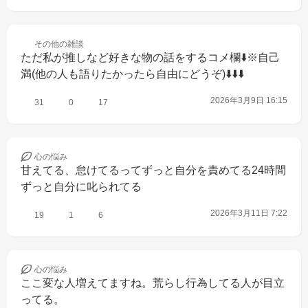
その他の
雑談
ただ私が推しなど好きな物の話をするコメ欄⬇️※自己
満(他の人も語りたかったら自由にどうぞ)⬇️⬇️⬇️
2026年3月9日 16:15
31
0
17
心の
悩み
甘えてる、怠けてるってずっと自分を責めてる24時間
ずっと自分に叱られてる
2026年3月11日 7:22
19
1
6
心の
悩み
ここ変な人増えてますね。荒らし行為してる人が目立
ってる。