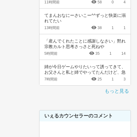
れました…
11時間前
58
0
4
てまんおなにーさいこー^^ずっと快楽に溺
れてたい
13時間前
38
1
1
「産んでくれたことに感謝しなさい」黙れ
宗教カルト思考さっさと死ねや
5時間前
35
1
14
姉が今日ゲームやりたいって誘ってきて、
お父さんと私と姉でやってたんだけど、急
に不機嫌…
7時間前
25
1
3
もっと見る
いぇるカウンセラーのコメント