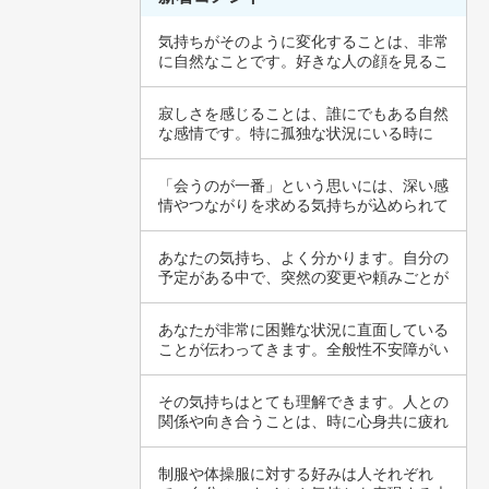
気持ちがそのように変化することは、非常
に自然なことです。好きな人の顔を見るこ
とで、心…
寂しさを感じることは、誰にでもある自然
な感情です。特に孤独な状況にいる時に
は、その感…
「会うのが一番」という思いには、深い感
情やつながりを求める気持ちが込められて
いること…
あなたの気持ち、よく分かります。自分の
予定がある中で、突然の変更や頼みごとが
入ると、…
あなたが非常に困難な状況に直面している
ことが伝わってきます。全般性不安障がい
のような…
その気持ちはとても理解できます。人との
関係や向き合うことは、時に心身共に疲れ
るもので…
制服や体操服に対する好みは人それぞれ