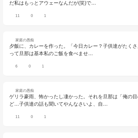
だ私はもっとアウェーなんだが(笑)で…
11
0
1
家庭の
愚痴
夕飯に、カレーを作った。「今日カレー？子供達がたくさ
って旦那は基本私のご飯を食べませ…
6
0
1
家庭の
愚痴
ゲリラ豪雨、怖かったし凄かった。それを旦那は「俺の目
ど…子供達の話も聞いてやんなさいよ、自…
11
0
1