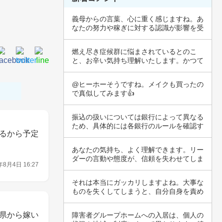
義母からの言葉、心に重く感じますね。あ
なたの努力や稼ぎに対する認識が影響を受
けている…
燃え尽き症候群に悩まされているとのこ
と、お辛い気持ち理解いたします。かつて
は勉強や成…
@ヒーホーそうですね。メイクも買ったの
で真似してみます👍
振込の扱いについては銀行によって異なる
ため、具体的には各銀行のルールを確認す
るから予定
ることが…
あなたの気持ち、よく理解できます。リー
ダーの言動や態度が、信頼を失わせてしま
年8月4日 16:27
うことは…
それは本当にガッカリしますよね。大事な
ものを失くしてしまうと、自分自身を責め
たくなっ…
県から嫁い
障害者グループホームへの入居は、個人の