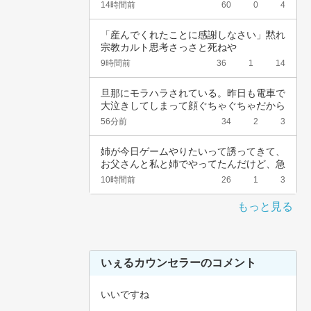
れました…
14時間前
60
0
4
「産んでくれたことに感謝しなさい」黙れ
宗教カルト思考さっさと死ねや
9時間前
36
1
14
旦那にモラハラされている。昨日も電車で
大泣きしてしまって顔ぐちゃぐちゃだから
会社休ん…
56分前
34
2
3
姉が今日ゲームやりたいって誘ってきて、
お父さんと私と姉でやってたんだけど、急
に不機嫌…
10時間前
26
1
3
もっと見る
いぇるカウンセラーのコメント
いいですね