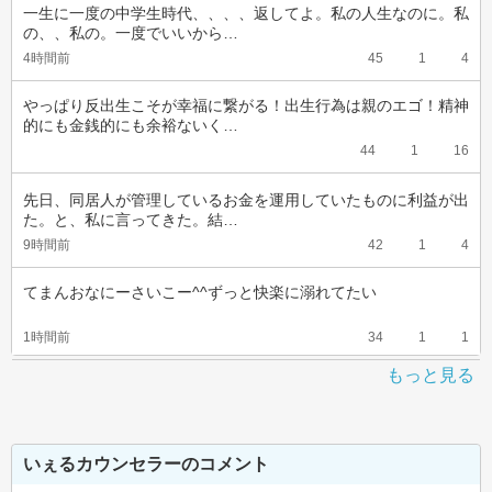
一生に一度の中学生時代、、、、返してよ。私の人生なのに。私
の、、私の。一度でいいから…
4時間前
45
1
4
やっぱり反出生こそが幸福に繋がる！出生行為は親のエゴ！精神
的にも金銭的にも余裕ないく…
44
1
16
先日、同居人が管理しているお金を運用していたものに利益が出
た。と、私に言ってきた。結…
9時間前
42
1
4
てまんおなにーさいこー^^ずっと快楽に溺れてたい
1時間前
34
1
1
もっと見る
いぇるカウンセラーのコメント