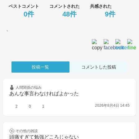
ベストコメント
コメントされた
共感された
0件
48件
9件
、
投稿一覧
コメントした投稿
人間関係の
悩み
あんな事言わなければよかった
2026年8月4日 14:45
2
0
1
その他の
雑談
頭痛すぎて勉強どころじゃない