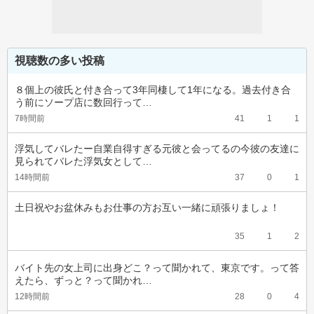
視聴数の多い投稿
８個上の彼氏と付き合って3年同棲して1年になる。過去付き合
う前にソープ店に数回行って…
7時間前
41
1
1
浮気してバレたー自業自得すぎる元彼と会ってるの今彼の友達に
見られてバレた浮気女として…
14時間前
37
0
1
土日祝やお盆休みもお仕事の方お互い一緒に頑張りましょ！
35
1
2
バイト先の女上司に出身どこ？って聞かれて、東京です。って答
えたら、ずっと？って聞かれ…
12時間前
28
0
4