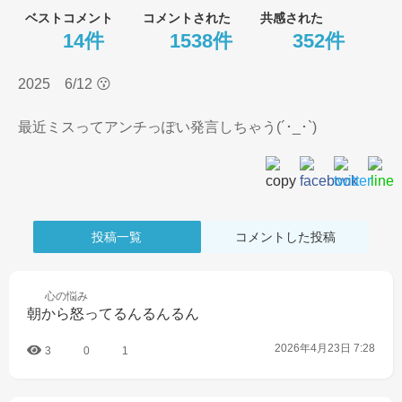
ベストコメント
コメントされた
共感された
14件
1538件
352件
2025　6/12 😗

最近ミスってアンチっぽい発言しちゃう(´･_･`)
投稿一覧
コメントした投稿
心の
悩み
朝から怒ってるんるんるん
2026年4月23日 7:28
3
0
1