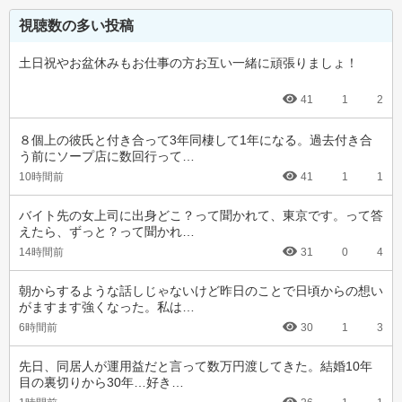
視聴数の多い投稿
土日祝やお盆休みもお仕事の方お互い一緒に頑張りましょ！
41
1
2
８個上の彼氏と付き合って3年同棲して1年になる。過去付き合
う前にソープ店に数回行って…
10時間前
41
1
1
バイト先の女上司に出身どこ？って聞かれて、東京です。って答
えたら、ずっと？って聞かれ…
14時間前
31
0
4
朝からするような話しじゃないけど昨日のことで日頃からの想い
がますます強くなった。私は…
6時間前
30
1
3
先日、同居人が運用益だと言って数万円渡してきた。結婚10年
目の裏切りから30年…好き…