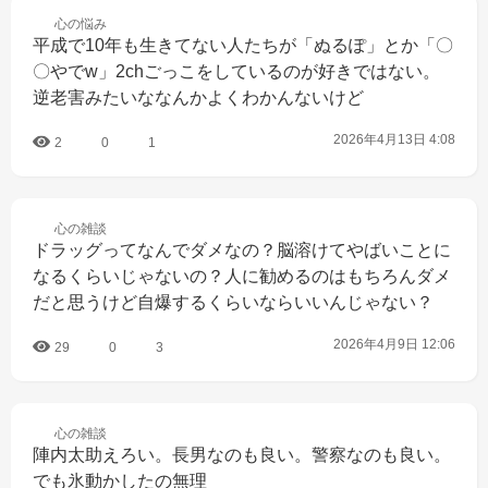
心の
悩み
平成で10年も生きてない人たちが「ぬるぽ」とか「〇
〇やでw」2chごっこをしているのが好きではない。
逆老害みたいななんかよくわかんないけど
2026年4月13日 4:08
2
0
1
心の
雑談
ドラッグってなんでダメなの？脳溶けてやばいことに
なるくらいじゃないの？人に勧めるのはもちろんダメ
だと思うけど自爆するくらいならいいんじゃない？
2026年4月9日 12:06
29
0
3
心の
雑談
陣内太助えろい。長男なのも良い。警察なのも良い。
でも氷動かしたの無理