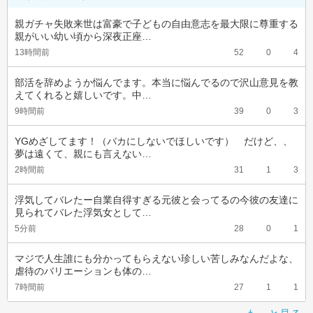
親ガチャ失敗来世は富豪で子どもの自由意志を最大限に尊重する
親がいい幼い頃から深夜正座…
13時間前
52
0
4
部活を辞めようか悩んでます。本当に悩んでるので沢山意見を教
えてくれると嬉しいです。中…
9時間前
39
0
3
YGめざしてます！（バカにしないでほしいです）　だけど、、
夢は遠くて、親にも言えない…
2時間前
31
1
3
浮気してバレたー自業自得すぎる元彼と会ってるの今彼の友達に
見られてバレた浮気女として…
5分前
28
0
1
マジで人生誰にも分かってもらえない珍しい苦しみなんだよな、
虐待のバリエーションも体の…
7時間前
27
1
1