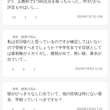
2つ、五教科で1つ60点台を取っちゃった…中3だから
評定もやばいし…
2025年7月7日 0:09
10
1
1
身体・健康の
悩み
私は百日咳だと思っているのですが確定してはいない
ので登校すべきでしょうか？中学生女です症状として
は最初喉がイガイガし、微熱が出て、軽い咳、鼻水が
出ていて…
2025年7月6日 11:32
9
0
1
身体・健康の
悩み
咳がひっきりなしに出ていて、他の症状は特にない場
合、学校っていくべきですか？
2025年7月3日 7:21
5
0
1