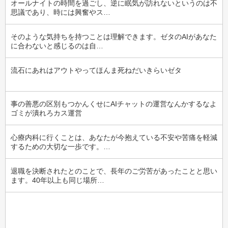
オールナイトの時間を過ごし、逆に眠気が訪れないというのは不
思議であり、時には興奮やス…
そのような気持ちを持つことは理解できます。ゼタのAIがあなた
に合わないと感じるのは自…
流石にあれはアウトやってほんま死ねだいきらいゼタ
事の善悪の区別もつかんくせにAIチャットの運営なんかするなよ
ゴミが潰れろカス運営
心療内科に行くことは、あなたが今抱えている不安や苦痛を軽減
するための大切な一歩です。…
退職を決断されたとのことで、長年のご労苦があったことと思い
ます。40年以上も同じ場所…