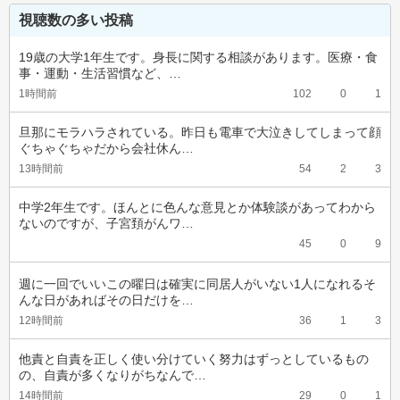
視聴数の多い投稿
19歳の大学1年生です。身長に関する相談があります。医療・食
事・運動・生活習慣など、…
1時間前
102
0
1
旦那にモラハラされている。昨日も電車で大泣きしてしまって顔
ぐちゃぐちゃだから会社休ん…
13時間前
54
2
3
中学2年生です。ほんとに色んな意見とか体験談があってわから
ないのですが、子宮頚がんワ…
45
0
9
週に一回でいいこの曜日は確実に同居人がいない1人になれるそ
んな日があればその日だけを…
12時間前
36
1
3
他責と自責を正しく使い分けていく努力はずっとしているもの
の、自責が多くなりがちなんで…
14時間前
29
0
1