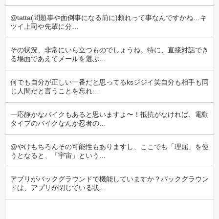
@tatta(問題事や面倒事になる前に)頼れって事なんですかね…キ
ツイ上司や先輩に分…
その状況、非常にいら立つものでしょうね。特に、直接対話でき
る場面であえてメールを選ぶ…
何でも自分が正しい一番だと思ってるksジジイ笑自分も相手も同
じ人間だと言うことを忘れ…
一応静かなバイクもあると思いますよ〜！抵抗がなければ、電動
タイプのバイクなんか忍者の…
@やけもちろんその可能性もありますし、ここでも「理屈」を使
うとなると、「宇宙」という…
アプリがバックグラウンドで機能していますか？バックグラウン
ドは、アプリが閉じている状…