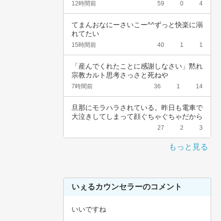
れました…
12時間前
59
0
4
てまんおなにーさいこー^^ずっと快楽に溺
れてたい
15時間前
40
1
1
「産んでくれたことに感謝しなさい」黙れ
宗教カルト思考さっさと死ねや
7時間前
36
1
14
旦那にモラハラされている。昨日も電車で
大泣きしてしまって顔ぐちゃぐちゃだから
会社休ん…
27
2
3
もっと見る
いぇるカウンセラーのコメント
いいですね