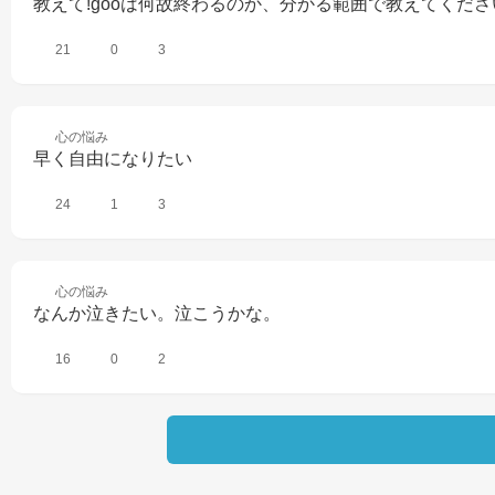
教えて!gooは何故終わるのか、分かる範囲で教えてくださ
21
0
3
心の
悩み
早く自由になりたい
24
1
3
心の
悩み
なんか泣きたい。泣こうかな。
16
0
2