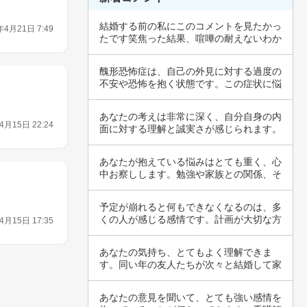
結婚する前の私にこのコメントを見たかっ
年4月21日 7:49
たです笑焦った結果、喧嘩の耐えないわか
り合えな…
醜形恐怖症は、自己の外見に対する過度の
不安や恐怖を抱く状態です。この症状に悩
む方は、…
あなたの考えは非常に深く、自分自身の内
4月15日 22:24
面に対する理解と誠実さが感じられます。
交際や結…
あなたが抱えている悩みはとても重く、心
中お察しします。勉強や家族との関係、そ
して生活…
予定が崩れると何もできなくなるのは、多
くの人が感じる感情です。計画が大切な方
4月15日 17:35
にとって…
あなたの気持ち、とてもよく理解できま
す。同い年の友人たちが次々と結婚して家
庭を築いて…
あなたの意見を聞いて、とても強い感情を