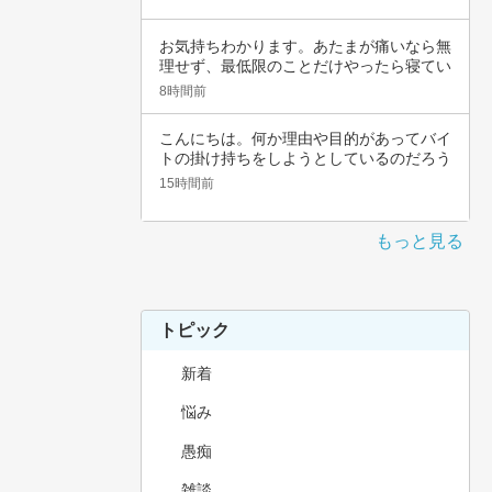
お気持ちわかります。あたまが痛いなら無
理せず、最低限のことだけやったら寝てい
いんじゃ…
8時間前
こんにちは。何か理由や目的があってバイ
トの掛け持ちをしようとしているのだろう
と思いま…
15時間前
もっと見る
トピック
新着
悩み
愚痴
雑談