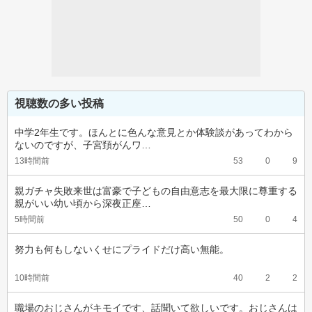
視聴数の多い投稿
中学2年生です。ほんとに色んな意見とか体験談があってわから
ないのですが、子宮頚がんワ…
13時間前
53
0
9
親ガチャ失敗来世は富豪で子どもの自由意志を最大限に尊重する
親がいい幼い頃から深夜正座…
5時間前
50
0
4
努力も何もしないくせにプライドだけ高い無能。
10時間前
40
2
2
職場のおじさんがキモイです、話聞いて欲しいです。おじさんは