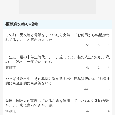
視聴数の多い投稿
この前、男友達と電話をしていたら突然、「お前男から結構嫌わ
れてるよ。」と言われました…
53
0
4
一生に一度の中学生時代、、、、返してよ。私の人生なのに。私
の、、私の。一度でいいから…
4時間前
45
1
4
やっぱり反出生こそが幸福に繋がる！出生行為は親のエゴ！精神
的にも金銭的にも余裕ないく…
44
1
16
先日、同居人が管理しているお金を運用していたものに利益が出
た。と、私に言ってきた。結…
9時間前
42
1
4