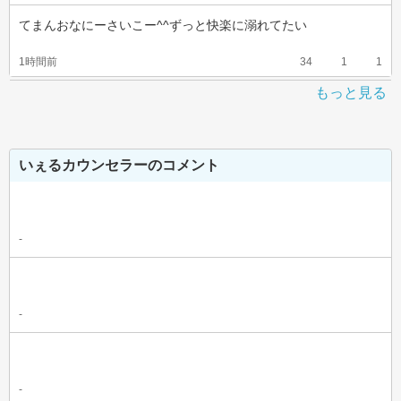
てまんおなにーさいこー^^ずっと快楽に溺れてたい
1時間前
34
1
1
もっと見る
いぇるカウンセラーのコメント
-
-
-