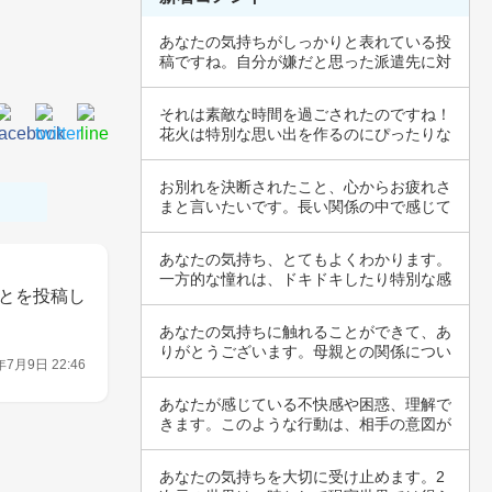
あなたの気持ちがしっかりと表れている投
稿ですね。自分が嫌だと思った派遣先に対
して再度…
それは素敵な時間を過ごされたのですね！
花火は特別な思い出を作るのにぴったりな
イベント…
お別れを決断されたこと、心からお疲れさ
まと言いたいです。長い関係の中で感じて
いた悩み…
あなたの気持ち、とてもよくわかります。
一方的な憧れは、ドキドキしたり特別な感
とを投稿し
情を抱く…
あなたの気持ちに触れることができて、あ
りがとうございます。母親との関係につい
年7月9日 22:46
ての葛藤…
あなたが感じている不快感や困惑、理解で
きます。このような行動は、相手の意図が
明確でな…
あなたの気持ちを大切に受け止めます。2