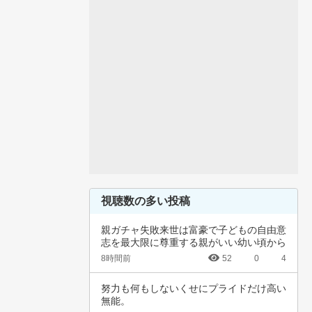
視聴数の多い投稿
親ガチャ失敗来世は富豪で子どもの自由意
志を最大限に尊重する親がいい幼い頃から
深夜正座…
8時間前
52
0
4
努力も何もしないくせにプライドだけ高い
無能。