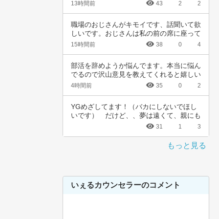
13時間前
43
2
2
職場のおじさんがキモイです、話聞いて欲
しいです。おじさんは私の前の席に座って
いて、い…
15時間前
38
0
4
部活を辞めようか悩んでます。本当に悩ん
でるので沢山意見を教えてくれると嬉しい
です。中…
4時間前
35
0
2
YGめざしてます！（バカにしないでほし
いです）　だけど、、夢は遠くて、親にも
言えない…
31
1
3
もっと見る
いぇるカウンセラーのコメント