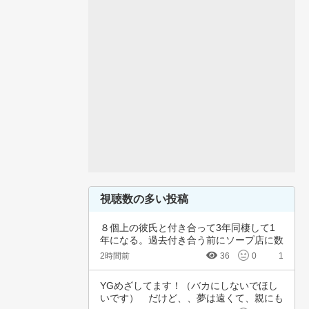
視聴数の多い投稿
８個上の彼氏と付き合って3年同棲して1
年になる。過去付き合う前にソープ店に数
回行って…
2時間前
36
0
1
YGめざしてます！（バカにしないでほし
いです）　だけど、、夢は遠くて、親にも