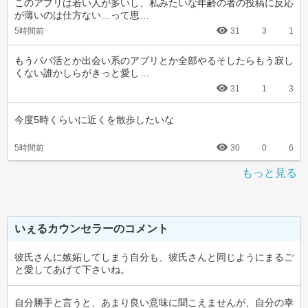
このアプリは若い人が多いし、私みたいな年齢の者の投稿に反応
が薄いのは仕方ない…って思…
5時間前
31
3
1
もうパパ活とか出会い系のアプリとか全部やるそしたらもう寂し
くない誰かしらがきっと愛し…
31
1
3
今度5時くらいに近くを散歩したいな
5時間前
30
0
6
もっと見る
いぇるカウンセラーのコメント
彼氏さんに嫉妬してしまう自分も、彼氏さんと同じようにまるご
と愛してあげて下さいね。
自分勝手と言うと、あまり良い意味に聞こえませんが、自分の幸