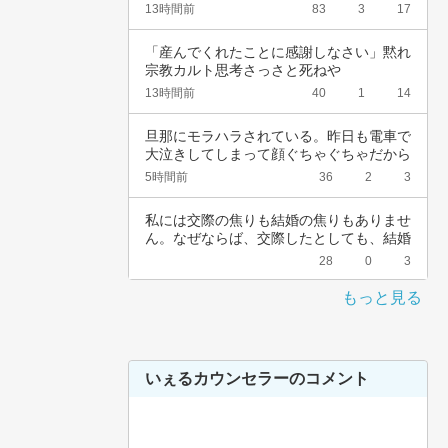
裕ないく…
13時間前
83
3
17
「産んでくれたことに感謝しなさい」黙れ
宗教カルト思考さっさと死ねや
13時間前
40
1
14
旦那にモラハラされている。昨日も電車で
大泣きしてしまって顔ぐちゃぐちゃだから
会社休ん…
5時間前
36
2
3
私には交際の焦りも結婚の焦りもありませ
ん。なぜならば、交際したとしても、結婚
したとし…
28
0
3
もっと見る
いぇるカウンセラーのコメント