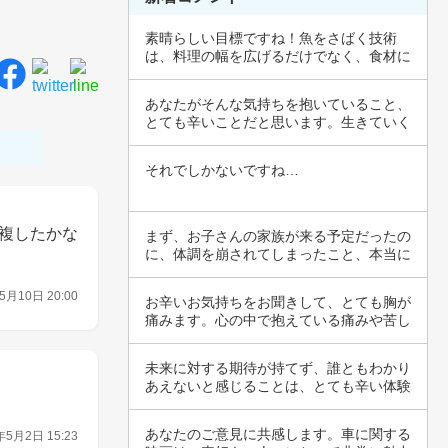
素晴らしい目標ですね！魚をさばく技術
は、料理の幅を広げるだけでなく、食材に
対する理解…
あなたがそんな気持ちを抱いていること、
とても辛いことだと思います。生きていく
中で、誰…
それでしかないですね…
複したかな
まず、お子さんの家族が来る予定だったの
に、体調を崩されてしまったこと、本当に
残念です…
5月10日 20:00
お辛いお気持ちをお聞きして、とても胸が
痛みます。心の中で抱えている痛みや苦し
みは、誰…
未来に対する期待が持てず、誰ともわかり
あえないと感じることは、とても辛い体験
ですね。…
あなたのご意見に共感します。車に関する
年5月2日 15:23