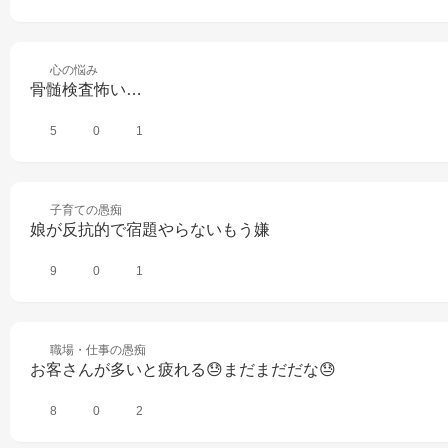
心の
悩み
骨髄検査怖い…
5
0
1
子育ての
愚痴
娘が反抗的で宿題やらないもう嫌
9
0
1
職場・仕事の
愚痴
お客さんが多いと疲れる😓まだまだだな😓
8
0
2