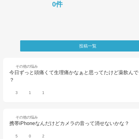
0件
投稿一覧
その他の
悩み
今日ずっと頭痛くて生理痛かなぁと思ってたけど薬飲んで
？
3
1
1
その他の
悩み
携帯iPhoneなんだけどカメラの音って消せないかな？
5
0
2