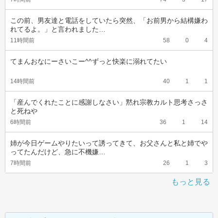
この前、男友達と電話をしていたら突然、「お前男から結構嫌わ
れてるよ。」と言われました…
11時間前
58
0
4
てまんおなにーさいこー^^ずっと快楽に溺れてたい
14時間前
40
1
1
「産んでくれたことに感謝しなさい」黙れ宗教カルト思考さっさ
と死ねや
6時間前
36
1
14
姉が今日ゲームやりたいって誘ってきて、お父さんと私と姉でや
ってたんだけど、急に不機嫌…
7時間前
26
1
3
もっと見る