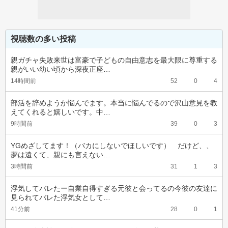
視聴数の多い投稿
親ガチャ失敗来世は富豪で子どもの自由意志を最大限に尊重する
親がいい幼い頃から深夜正座…
14時間前
52
0
4
部活を辞めようか悩んでます。本当に悩んでるので沢山意見を教
えてくれると嬉しいです。中…
9時間前
39
0
3
YGめざしてます！（バカにしないでほしいです）　だけど、、
夢は遠くて、親にも言えない…
3時間前
31
1
3
浮気してバレたー自業自得すぎる元彼と会ってるの今彼の友達に
見られてバレた浮気女として…
41分前
28
0
1