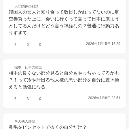
人間関係の
雑談
韓国人の友人と知り合って数日しか経ってないのに航
空券買った上に、会いに行くって言って日本に来よう
としてるんだけどどう言う神経なの？普通に行動力あ
りすぎて…
2026年7月15日 13:29
7
0
0
職場・仕事の
雑談
相手の良くない部分見ると自分もやっちゃってるかも
？！って冷や汗出る他人様の悪い部分を自分に置き換
えると勉強になる
2026年7月8日 23:51
6
3
0
その他の
雑談
鼻毛をピンセットで抜くの自分だけ？