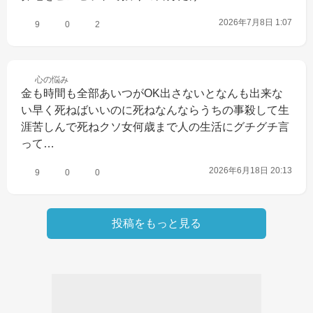
2026年7月8日 1:07
9
0
2
心の
悩み
金も時間も全部あいつがOK出さないとなんも出来な
い早く死ねばいいのに死ねなんならうちの事殺して生
涯苦しんで死ねクソ女何歳まで人の生活にグチグチ言
って…
2026年6月18日 20:13
9
0
0
投稿をもっと見る