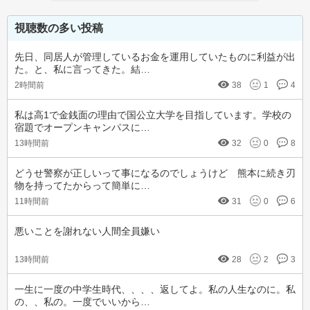
視聴数の多い投稿
先日、同居人が管理しているお金を運用していたものに利益が出
た。と、私に言ってきた。結…
2時間前
38
1
4
私は高1で金銭面の理由で国公立大学を目指しています。学校の
宿題でオープンキャンパスに…
13時間前
32
0
8
どうせ警察が正しいって事になるのでしょうけど　熊本に続き刃
物を持ってたからって簡単に…
11時間前
31
0
6
悪いことを謝れない人間全員嫌い
13時間前
28
2
3
一生に一度の中学生時代、、、、返してよ。私の人生なのに。私
の、、私の。一度でいいから…