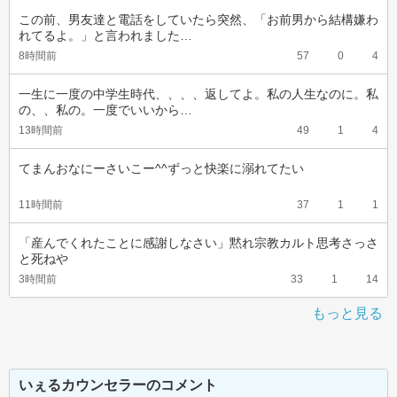
この前、男友達と電話をしていたら突然、「お前男から結構嫌わ
れてるよ。」と言われました…
8時間前
57
0
4
一生に一度の中学生時代、、、、返してよ。私の人生なのに。私
の、、私の。一度でいいから…
13時間前
49
1
4
てまんおなにーさいこー^^ずっと快楽に溺れてたい
11時間前
37
1
1
「産んでくれたことに感謝しなさい」黙れ宗教カルト思考さっさ
と死ねや
3時間前
33
1
14
もっと見る
いぇるカウンセラーのコメント