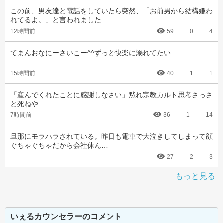
この前、男友達と電話をしていたら突然、「お前男から結構嫌わ
れてるよ。」と言われました…
12時間前
59
0
4
てまんおなにーさいこー^^ずっと快楽に溺れてたい
15時間前
40
1
1
「産んでくれたことに感謝しなさい」黙れ宗教カルト思考さっさ
と死ねや
7時間前
36
1
14
旦那にモラハラされている。昨日も電車で大泣きしてしまって顔
ぐちゃぐちゃだから会社休ん…
27
2
3
もっと見る
いぇるカウンセラーのコメント