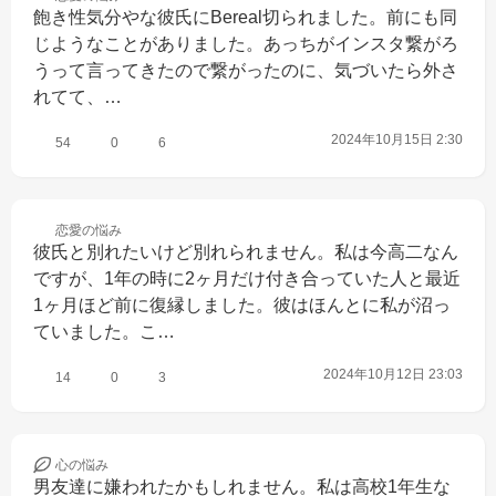
飽き性気分やな彼氏にBereal切られました。前にも同
じようなことがありました。あっちがインスタ繋がろ
うって言ってきたので繋がったのに、気づいたら外さ
れてて、…
2024年10月15日 2:30
54
0
6
恋愛の
悩み
彼氏と別れたいけど別れられません。私は今高二なん
ですが、1年の時に2ヶ月だけ付き合っていた人と最近
1ヶ月ほど前に復縁しました。彼はほんとに私が沼っ
ていました。こ…
2024年10月12日 23:03
14
0
3
心の
悩み
男友達に嫌われたかもしれません。私は高校1年生な