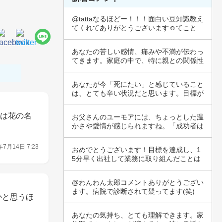
@tattaなるほどー！！！面白い豆知識教え
てくれてありがとうございます☺️てこと
は…
あなたの苦しい感情、痛みや不満が伝わっ
てきます。家庭の中で、特に親との関係性
は非常に…
あなたが今「死にたい」と感じていること
は、とても辛い状況だと思います。目標が
できたと…
前は花の名
お父さんのユーモアには、ちょっとした温
かさや愛情が感じられますね。「成功者は
みんなC…
年7月14日 7:23
おめでとうございます！目標を達成し、1
5分早く出社して業務に取り組んだことは
素晴らし…
@わんわん太郎コメントありがとうござい
ます。病院で診断されて疑ってます(笑)
かと思うほ
あなたの気持ち、とても理解できます。家