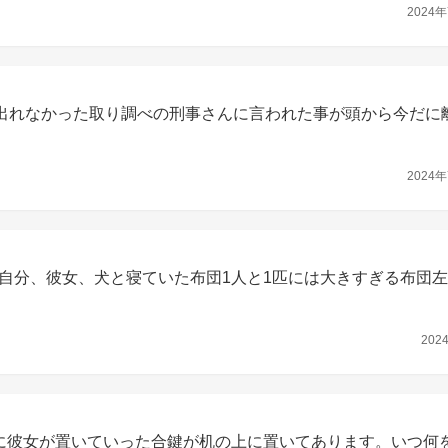
2024年
は出れなかった取り調べの刑事さんに言われた事が頭から今だに
2024年
自分、彼女、犬と寝ていた布団1人と1匹には大きすぎる布団
202
に彼女が置いていった合鍵が机の上に置いてあります。いつ何