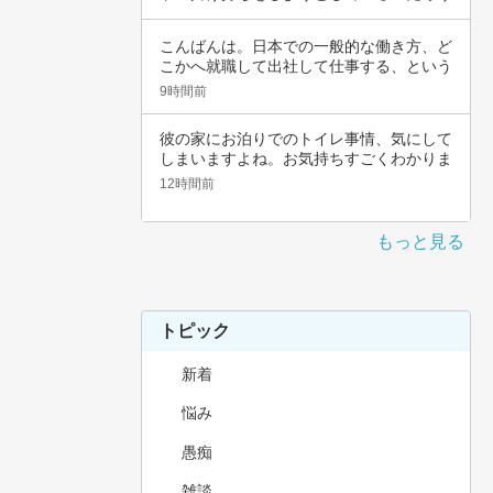
と思いま…
こんばんは。日本での一般的な働き方、ど
こかへ就職して出社して仕事する、という
職種では…
9時間前
彼の家にお泊りでのトイレ事情、気にして
しまいますよね。お気持ちすごくわかりま
す。その…
12時間前
もっと見る
トピック
新着
悩み
愚痴
雑談