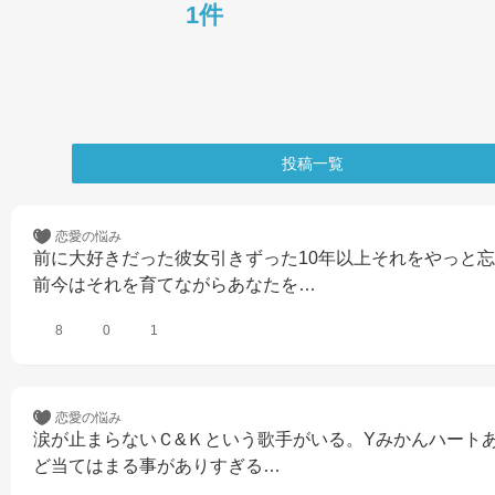
1件
投稿一覧
恋愛の
悩み
前に大好きだった彼女引きずった10年以上それをやっと
前今はそれを育てながらあなたを…
8
0
1
恋愛の
悩み
涙が止まらないＣ&Ｋという歌手がいる。Yみかんハート
ど当てはまる事がありすぎる…