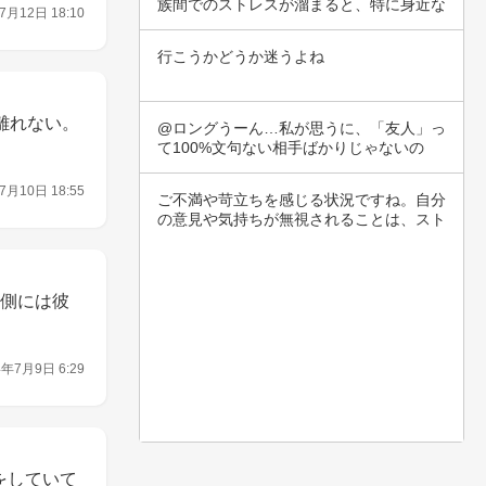
族間でのストレスが溜まると、特に身近な
7月12日 18:10
人との関…
行こうかどうか迷うよね
離れない。
@ロングうーん…私が思うに、「友人」っ
て100%文句ない相手ばかりじゃないの
ね。この…
7月10日 18:55
ご不満や苛立ちを感じる状況ですね。自分
の意見や気持ちが無視されることは、スト
レスや孤…
左側には彼
4年7月9日 6:29
をしていて