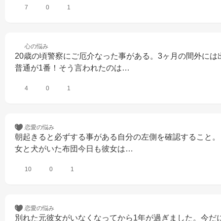
7
0
1
心の
悩み
20歳の頃警察にご厄介なった事がある。3ヶ月の間外に
普通が1番！そう言われたのは…
4
0
1
恋愛の
悩み
朝起きると必ずする事がある自分の左側を確認すること。
女と犬がいた布団今日も彼女は…
10
0
1
恋愛の
悩み
別れた元彼女がいなくなってから1年が過ぎました。今だ