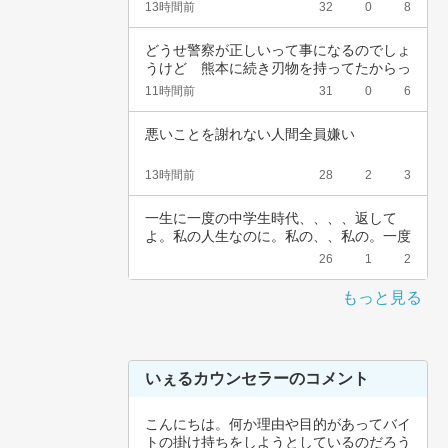
ンパスに…
13時間前
32
0
8
どうせ警察が正しいって事になるのでしょ
うけど　熊本に続き刃物を持ってたからっ
て簡単に…
11時間前
31
0
6
悪いことを謝れない人間全員嫌い
13時間前
28
2
3
一生に一度の中学生時代、、、、返して
よ。私の人生なのに。私の、、私の。一度
でいいから…
26
1
2
もっと見る
いぇるカウンセラーのコメント
こんにちは。何か理由や目的があってバイ
トの掛け持ちをしようとしているのだろう