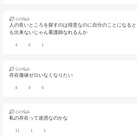
心の
悩み
人の良いところを探すのは得意なのに自分のことになると
も出来ないじゃん看護師なれるんか
4
0
1
心の
悩み
存在価値ゼロいなくなりたい
8
0
0
心の
悩み
私の存在って迷惑なのかな
11
1
1