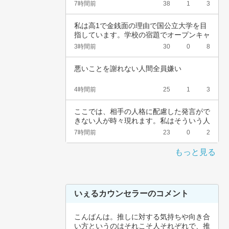
受け付け…
7時間前
38
1
3
私は高1で金銭面の理由で国公立大学を目
指しています。学校の宿題でオープンキャ
ンパスに…
3時間前
30
0
8
悪いことを謝れない人間全員嫌い
4時間前
25
1
3
ここでは、相手の人格に配慮した発言がで
きない人が時々現れます。私はそういう人
に対し、…
7時間前
23
0
2
もっと見る
いぇるカウンセラーのコメント
こんばんは。推しに対する気持ちや向き合
い方というのはそれこそ人それぞれで、推