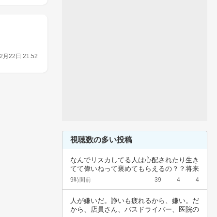
2月22日 21:52
視聴数の多い投稿
なんでリスカしてる人は心配されたり生き
てて偉いねって褒めてもらえるの？？将来
のことを…
9時間前
39
4
4
人が嫌いだ。諍いも疲れるから、嫌い。だ
から、店員さん、バスドライバー、医院の