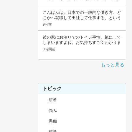
しの対象…
こんばんは。日本での一般的な働き方、ど
こかへ就職して出社して仕事する、という
職種では…
9分前
彼の家にお泊りでのトイレ事情、気にして
しまいますよね。お気持ちすごくわかりま
す。その…
3時間前
もっと見る
トピック
新着
悩み
愚痴
雑談