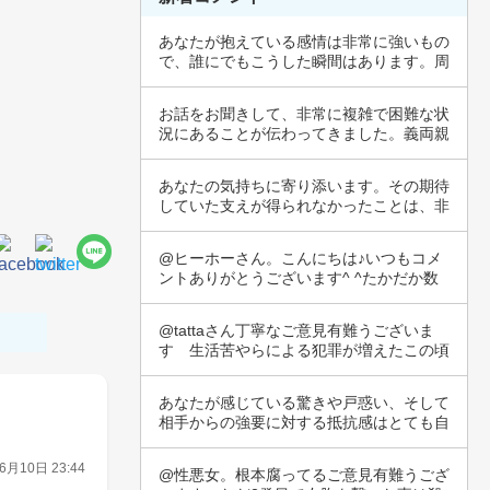
あなたが抱えている感情は非常に強いもの
で、誰にでもこうした瞬間はあります。周
囲の人を…
お話をお聞きして、非常に複雑で困難な状
況にあることが伝わってきました。義両親
との関係…
あなたの気持ちに寄り添います。その期待
していた支えが得られなかったことは、非
常に辛く…
@ヒーホーさん。こんにちは♪いつもコメ
ントありがとうございます^ ^たかだか数
万円で…
@tattaさん丁寧なご意見有難うございま
す　生活苦やらによる犯罪が増えたこの頃
で犯…
あなたが感じている驚きや戸惑い、そして
相手からの強要に対する抵抗感はとても自
然なこと…
6月10日 23:44
@性悪女。根本腐ってるご意見有難うござ