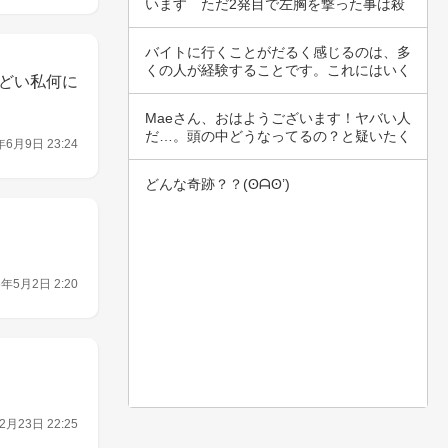
います　ただ2発目で左胸を撃った事は殺
意があっ…
バイトに行くことがだるく感じるのは、多
くの人が経験することです。これにはいく
どい私何に
つかの理…
Maeさん、おはようございます！ヤバい人
だ…。頭の中どうなってるの？と疑いたく
年6月9日 23:24
なる話…
どんな奇跡？？(⁠ʘ⁠ᗩ⁠ʘ⁠’⁠)
6年5月2日 2:20
2月23日 22:25