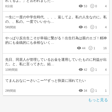
れてるよ。」と言われました…
8分前
53
0
4
一生に一度の中学生時代、、、、返してよ。私の人生なのに。私
の、、私の。一度でいいから…
5時間前
45
1
4
やっぱり反出生こそが幸福に繋がる！出生行為は親のエゴ！精神
的にも金銭的にも余裕ないく…
44
1
16
先日、同居人が管理しているお金を運用していたものに利益が出
た。と、私に言ってきた。結…
10時間前
42
1
4
てまんおなにーさいこー^^ずっと快楽に溺れてたい
2時間前
34
1
1
もっと見る