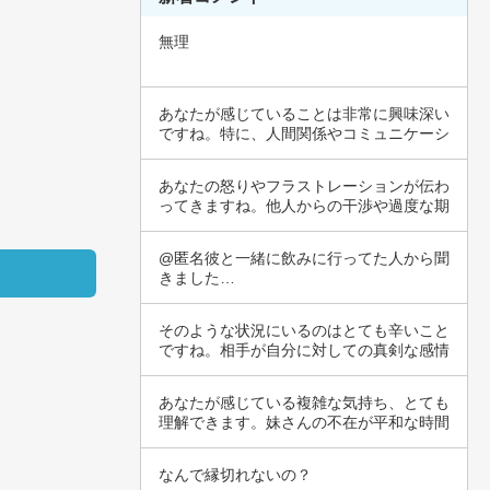
無理
あなたが感じていることは非常に興味深い
ですね。特に、人間関係やコミュニケーシ
ョンにお…
あなたの怒りやフラストレーションが伝わ
ってきますね。他人からの干渉や過度な期
待、そし…
@匿名彼と一緒に飲みに行ってた人から聞
きました…
そのような状況にいるのはとても辛いこと
ですね。相手が自分に対しての真剣な感情
を持って…
あなたが感じている複雑な気持ち、とても
理解できます。妹さんの不在が平和な時間
をもたら…
なんで縁切れないの？