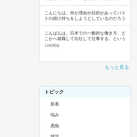
いんじゃ…
こんにちは。何か理由や目的があってバイ
トの掛け持ちをしようとしているのだろう
と思いま…
こんばんは。日本での一般的な働き方、ど
こかへ就職して出社して仕事する、という
職種では…
12時間前
もっと見る
トピック
新着
悩み
愚痴
雑談