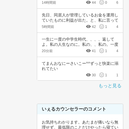
て簡単に…
14時間前
44
0
6
先日、同居人が管理しているお金を運用し
ていたものに利益が出た。と、私に言って
きた。結…
5時間前
42
1
4
一生に一度の中学生時代、、、、返して
よ。私の人生なのに。私の、、私の。一度
でいいから…
20分前
41
1
4
てまんおなにーさいこー^^ずっと快楽に溺
れてたい
30
1
1
もっと見る
いぇるカウンセラーのコメント
お気持ちわかります。あたまが痛いなら無
理せず、最低限のことだけやったら寝てい