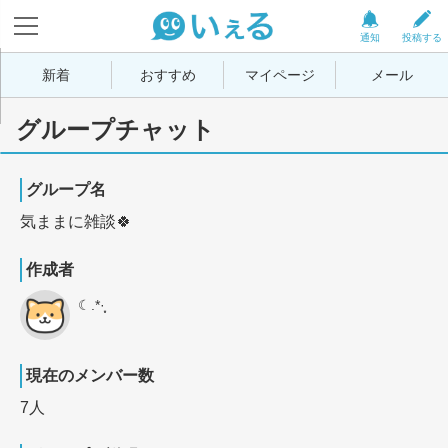
通知
投稿する
新着
おすすめ
マイページ
メール
グループチャット
グループ名
気ままに雑談🍀
作成者
☾︎.*·̩͙
現在のメンバー数
7人