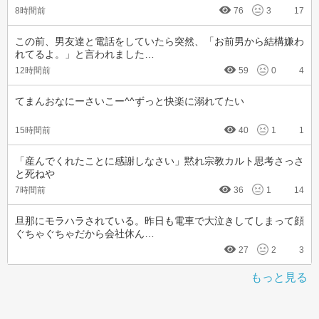
8時間前
76
3
17
この前、男友達と電話をしていたら突然、「お前男から結構嫌わ
れてるよ。」と言われました…
12時間前
59
0
4
てまんおなにーさいこー^^ずっと快楽に溺れてたい
15時間前
40
1
1
「産んでくれたことに感謝しなさい」黙れ宗教カルト思考さっさ
と死ねや
7時間前
36
1
14
旦那にモラハラされている。昨日も電車で大泣きしてしまって顔
ぐちゃぐちゃだから会社休ん…
27
2
3
もっと見る