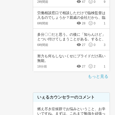
頚がんワ…
2時間前
47
0
9
労働相談窓口で相談しただけで臨検監督は
入るのでしょうか？親戚の会社だから、臨
検監督に…
6時間前
28
0
1
多分〇〇だと思う。の後に「知らんけど」
とつい付けてしまうことがある。すると、
他の人か…
6時間前
27
0
3
努力も何もしないくせにプライドだけ高い
無能。
18分前
27
2
1
もっと見る
いぇるカウンセラーのコメント
燃え尽き症候群でお悩みということ、お辛
いですね。まずは、これまで勉強を頑張っ