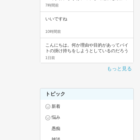
てこられ…
7時間前
いいですね
10時間前
こんにちは。何か理由や目的があってバイ
トの掛け持ちをしようとしているのだろう
と思いま…
1日前
もっと見る
トピック
新着
悩み
愚痴
雑談