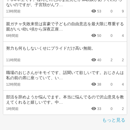
ないのですが、子宮頚がんワ…
13時間前
53
0
9
親ガチャ失敗来世は富豪で子どもの自由意志を最大限に尊重する
親がいい幼い頃から深夜正座…
6時間前
50
0
4
努力も何もしないくせにプライドだけ高い無能。
11時間前
40
2
2
職場のおじさんがキモイです、話聞いて欲しいです。おじさんは
私の前の席に座っていて、い…
12時間前
38
0
4
部活を辞めようか悩んでます。本当に悩んでるので沢山意見を教
えてくれると嬉しいです。中…
1時間前
33
0
2
もっと見る