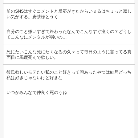
前のSNSはすぐコメントと反応がきたからいぇるはちょっと寂し
い気がする。麦茶様とうく…
自分のこと嫌いすぎて終わったなんでこんなすぐ泣くの？どうし
てこんなにメンタルが弱いの…
死にたいこんな死にたくなるの久々って毎日のように言ってる真
面目に馬鹿死んで欲しい。
彼氏欲しいモテたい私のこと好きって噂あったやつは結局どっち
私は好きじゃないけど好きな…
いつかみんなで仲良く死のうね